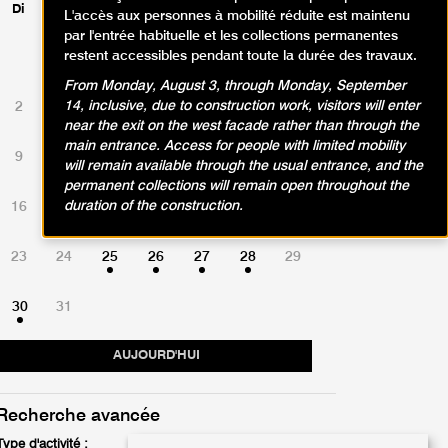
Di
Lu
Ma
Me
Je
Ve
Sa
L'accès aux personnes à mobilité réduite est maintenu
par l'entrée habituelle et les collections permanentes
restent accessibles pendant toute la durée des travaux.
1
From Monday, August 3, through Monday, September
14, inclusive, due to construction work, visitors will enter
2
3
4
5
6
7
8
near the exit on the west facade rather than through the
main entrance. Access for people with limited mobility
9
10
11
12
13
14
15
will remain available through the usual entrance, and the
permanent collections will remain open throughout the
duration of the construction.
16
17
18
19
20
21
22
23
24
25
26
27
28
29
30
31
AUJOURD'HUI
Recherche avancée
Type d'activité :