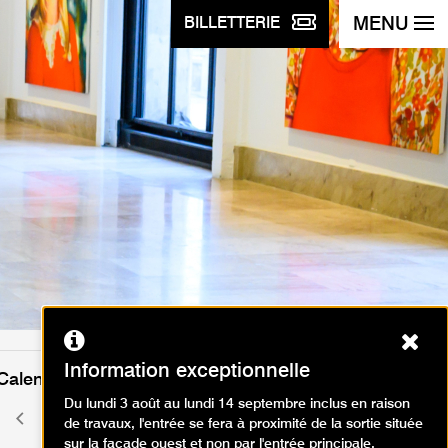
MENU
BILLETTERIE
Ferm
Information exceptionnelle
Calendrier des événements
Du lundi 3 août au lundi 14 septembre inclus en raison
août 2026
Mois
Mois
de travaux, l'entrée se fera à proximité de la sortie située
précédent
suivant
sur la façade ouest et non par l'entrée principale.