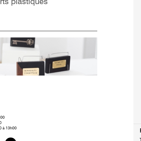
rts plastiques
h00
0
0 à 13h00