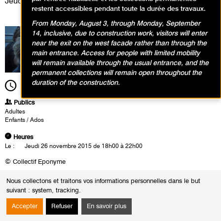
Jeudi 26 novembre 2015
restent accessibles pendant toute la durée des travaux.
From Monday, August 3, through Monday, September
14, inclusive, due to construction work, visitors will enter
near the exit on the west facade rather than through the
main entrance. Access for people with limited mobility
will remain available through the usual entrance, and the
permanent collections will remain open throughout the
duration of the construction.
18h00
Durée
4h00
Publics
Adultes
Enfants / Ados
Heures
Le :
Jeudi 26 novembre 2015 de 18h00 à 22h00
©
Collectif Eponyme
Les étudiants sélectionnés ont eu la chance d’assister au montage
Nous collectons et traitons vos informations personnelles dans le but
de l’exposition, de rencontrer certains artistes ainsi que les
suivant :
system, tracking
.
nombreux acteurs mobilisés autour du projet.
Lors des nocturnes R E G A R D S • Et si nous parlions d’art ?, les
Accepter
Refuser
En savoir plus
étudiants sont présents pour témoigner de leurs expériences en