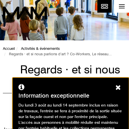
Accueil
Activités & événements
Regards · et si nous parlions d’art ? Co-Workers, Le réseau...
Regards · et si nous
parlions d’art ? Co-
Ferm
Workers, Le réseau
Information exceptionnelle
comme artiste
Du lundi 3 août au lundi 14 septembre inclus en raison
de travaux, l'entrée se fera à proximité de la sortie située
Animations, Événement
sur la façade ouest et non par l'entrée principale.
L'accès aux personnes à mobilité réduite est maintenu
par l'entrée habituelle et les collections permanentes