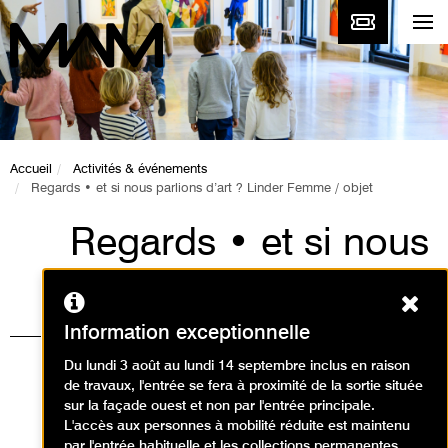
Accueil
Activités & événements
Regards • et si nous parlions d’art ? Linder Femme / objet
Regards • et si nous
parlions d’art ?
Ferm
Linder Femme /
Information exceptionnelle
objet
Du lundi 3 août au lundi 14 septembre inclus en raison
de travaux, l'entrée se fera à proximité de la sortie située
Animations, Événement / Visite
sur la façade ouest et non par l'entrée principale.
L'accès aux personnes à mobilité réduite est maintenu
animation
par l'entrée habituelle et les collections permanentes