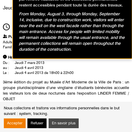
restent accessibles pendant toute la durée des travaux.
Jeudi 4 avril 2013
From Monday, August 3, through Monday, September
14, inclusive, due to construction work, visitors will enter
near the exit on the west facade rather than through the
18h00
Durée
4h00
main entrance. Access for people with limited mobility
Publics
will remain available through the usual entrance, and the
Adultes
permanent collections will remain open throughout the
Famille
duration of the construction.
Heures
Du :
Jeudi 7 mars 2013
au :
Jeudi 4 avril 2013
Le :
Jeudi 4 avril 2013 de 18h00 à 22h00
3ème édition du projet au Musée d’Art Moderne de la Ville de Paris : un
groupe pluridisciplinaire d’une vingtaine d’étudiants bénévoles accueille
les visiteurs lors de deux nocturnes dans l'exposition LINDER FEMME /
OBJET
Leur spécificité ? Ils évoluent dans des disciplines universitaires variées
Nous collectons et traitons vos informations personnelles dans le but
favorisant ainsi un échange riche en opinions, points de vue et regards
suivant :
system, tracking
.
avec le public.
Accepter
Refuser
En savoir plus
Leur point commun ? Ce sont des passionnés qui souhaitent favoriser
l’accès à l’art contemporain dans un esprit de convivialité.