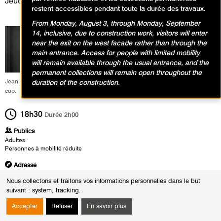
Jeudi 18 juin 2026
restent accessibles pendant toute la durée des travaux.
From Monday, August 3, through Monday, September
14, inclusive, due to construction work, visitors will enter
near the exit on the west facade rather than through the
main entrance. Access for people with limited mobility
will remain available through the usual entrance, and the
permanent collections will remain open throughout the
Jean Cocteau, Le sang d'un poète, 1930 (Still) © StudioCanal image,
duration of the construction.
cop. (1930)
18h30
Durée
2h00
Publics
Adultes
Personnes à mobilité réduite
Adresse
Salle Matisse – Niveau 3 du musée
Nous collectons et traitons vos informations personnelles dans le but
suivant :
system, tracking
.
Heures
Le :
Jeudi 18 juin 2026 de 18h30 à 20h30
Accepter
Refuser
En savoir plus
À l’occasion de la rétrospective d’envergure consacrée à Lee Miller au