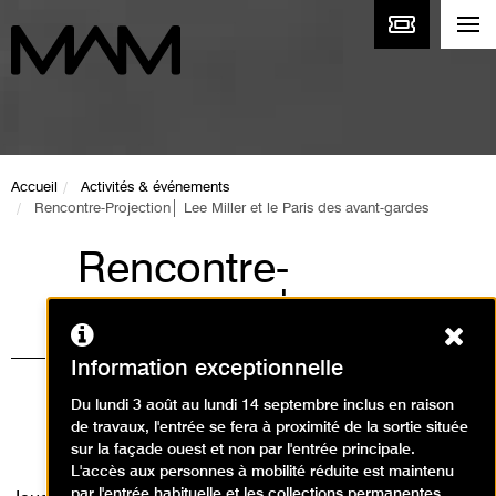
Accueil
Activités & événements
Rencontre-Projection│ Lee Miller et le Paris des avant-gardes
Rencontre-
Projection│ Lee
Ferm
Miller et le Paris des
Information exceptionnelle
avant-gardes
Du lundi 3 août au lundi 14 septembre inclus en raison
de travaux, l'entrée se fera à proximité de la sortie située
Événement
sur la façade ouest et non par l'entrée principale.
L'accès aux personnes à mobilité réduite est maintenu
par l'entrée habituelle et les collections permanentes