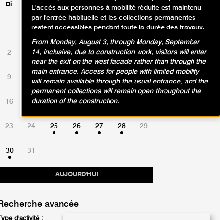
Di
Lu
Ma
Me
Je
Ve
Sa
L'accès aux personnes à mobilité réduite est maintenu
par l'entrée habituelle et les collections permanentes
restent accessibles pendant toute la durée des travaux.
1
From Monday, August 3, through Monday, September
14, inclusive, due to construction work, visitors will enter
2
3
4
5
6
7
8
near the exit on the west facade rather than through the
main entrance. Access for people with limited mobility
9
10
11
12
13
14
15
will remain available through the usual entrance, and the
permanent collections will remain open throughout the
duration of the construction.
16
17
18
19
20
21
22
23
24
25
26
27
28
29
30
31
AUJOURD'HUI
Recherche avancée
Type d'activité :