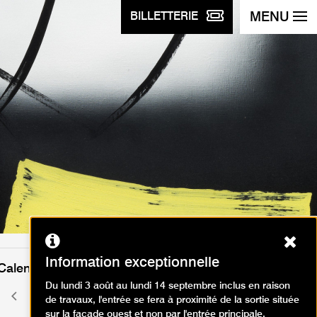
MENU
BILLETTERIE
Ferm
Information exceptionnelle
Calendrier des événements
Du lundi 3 août au lundi 14 septembre inclus en raison
août 2026
Mois
Mois
de travaux, l'entrée se fera à proximité de la sortie située
précédent
suivant
sur la façade ouest et non par l'entrée principale.