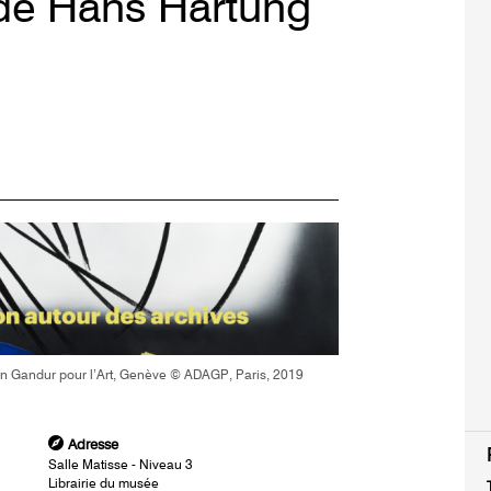
 de Hans Hartung
n Gandur pour l’Art, Genève © ADAGP, Paris, 2019
Adresse
Salle Matisse - Niveau 3
Librairie du musée