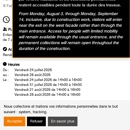
restent accessibles pendant toute la durée des travaux.
© Fabrice Gaboriau
From Monday, August 3, through Monday, September
14h00
14, inclusive, due to construction work, visitors will enter
Durée
2h00
near the exit on the west facade rather than through the
Publics
main entrance. Access for people with limited mobility
Enfants / Ados
will remain available through the usual entrance, and the
de 7 ans à 10 ans
permanent collections will remain open throughout the
duration of the construction.
Adresse
Rendez-vous dans le hall d'accueil du musée
Heures
Du :
Vendredi 24 juillet 2026
au :
Vendredi 28 août 2026
Le :
Vendredi 24 juillet 2026 de 14h00 à 16h00
Vendredi 31 juillet 2026 de 14h00 à 16h00
Vendredi 21 août 2026 de 14h00 à 16h00
Vendredi 28 août 2026 de 14h00 à 16h00
En observant les oeuvres des collections, les enfants repèrent des tracés
Nous collectons et traitons vos informations personnelles dans le but
rapides ou lents, légers ou appuyés, déliés ou pleins. Ils comparent des
suivant :
system, tracking
.
effets de matière : surfaces lisses ou granuleuses, collages superposés,
sable qui accroche la lumière, papiers déchirés qui créent des bords
Accepter
Refuser
En savoir plus
vibrants. On parle de rythme (répétitions, alternances), de contraste