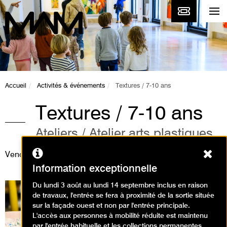
Accueil
Activités & événements
Textures / 7-10 ans
Textures / 7-10 ans
Ateliers / Atelier arts plastiques
Ferm
Vendredi 24 juillet 2026
Information exceptionnelle
Du lundi 3 août au lundi 14 septembre inclus en raison
de travaux, l'entrée se fera à proximité de la sortie située
sur la façade ouest et non par l'entrée principale.
L'accès aux personnes à mobilité réduite est maintenu
par l'entrée habituelle et les collections permanentes