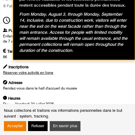
restent accessibles pendant toute la durée des travaux.
© Fabrice Gaboriau
From Monday, August 3, through Monday, September
14h00
14, inclusive, due to construction work, visitors will enter
Durée
2h00
near the exit on the west facade rather than through the
Publics
main entrance. Access for people with limited mobility
Enfants / Ados
will remain available through the usual entrance, and the
de 7 ans à 10 ans
permanent collections will remain open throughout the
duration of the construction.
Tarifs
8€
Inscriptions
Réserver votre activité en ligne
Adresse
Rendez-vous dans le hall d'accueil du musée
Heures
Du :
Vendredi 24 juillet 2026
au :
Vendredi 28 août 2026
Nous collectons et traitons vos informations personnelles dans le but
Le :
Vendredi 21 août 2026 de 14h00 à 16h00
suivant :
system, tracking
.
Vendredi 28 août 2026 de 14h00 à 16h00
Accepter
Refuser
En savoir plus
En observant les oeuvres des collections, les enfants repèrent des tracés
rapides ou lents, légers ou appuyés, déliés ou pleins. Ils comparent des