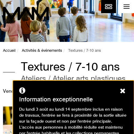
Accueil
Activités & événements
Textures / 7-10 ans
Textures / 7-10 ans
Ateliers / Atelier arts plastiques
Ferm
Vendredi 21 août 2026
Information exceptionnelle
Du lundi 3 août au lundi 14 septembre inclus en raison
de travaux, l'entrée se fera à proximité de la sortie située
sur la façade ouest et non par l'entrée principale.
L'accès aux personnes à mobilité réduite est maintenu
par l'entrée habituelle et les collections permanentes