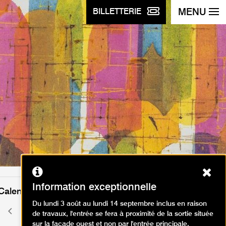
MENU
BILLETTERIE
Ferm
Information exceptionnelle
Calendrier des événements
Du lundi 3 août au lundi 14 septembre inclus en raison
août 2026
Mois
Mois
de travaux, l'entrée se fera à proximité de la sortie située
précédent
suivant
sur la façade ouest et non par l'entrée principale.