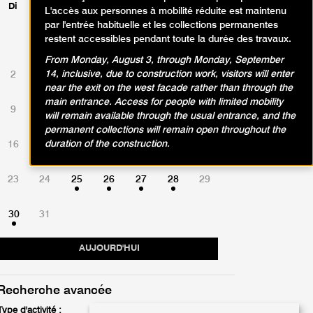
Di
Lu
Ma
Me
Je
Ve
Sa
L'accès aux personnes à mobilité réduite est maintenu
par l'entrée habituelle et les collections permanentes
restent accessibles pendant toute la durée des travaux.
1
From Monday, August 3, through Monday, September
14, inclusive, due to construction work, visitors will enter
2
3
4
5
6
7
8
near the exit on the west facade rather than through the
main entrance. Access for people with limited mobility
9
10
11
12
13
14
15
will remain available through the usual entrance, and the
permanent collections will remain open throughout the
duration of the construction.
16
17
18
19
20
21
22
23
24
25
26
27
28
29
30
31
AUJOURD'HUI
Recherche avancée
Type d'activité :