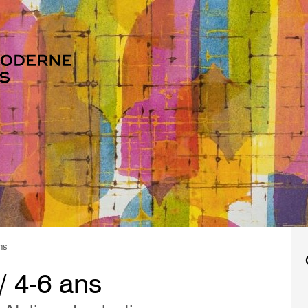
ns
/ 4-6 ans