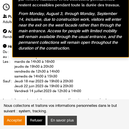
restent accessibles pendant toute la durée des travaux.
14h30
Durée
1h30
From Monday, August 3, through Monday, September
Publics
14, inclusive, due to construction work, visitors will enter
Adultes
near the exit on the west facade rather than through the
main entrance. Access for people with limited mobility
Adresse
will remain available through the usual entrance, and the
Rendez-vous à l'accueil du musée
permanent collections will remain open throughout the
Heures
duration of the construction.
Du :
Mardi 4 avril 2023
au :
Dimanche 16 juillet 2023
Les :
mardis de 14h30 à 16h00
jeudis de 19h00 à 20h30
vendredis de 12h30 à 14h00
samedis de 14h00 à 15h30
Sauf :
Jeudi 18 mai 2023 de 19h00 à 20h30
Jeudi 22 juin 2023 de 19h00 à 20h30
Vendredi 14 juillet 2023 de 12h30 à 14h00
Les visites sont conduites par un.e conférencier.e du musée dans
Nous collectons et traitons vos informations personnelles dans le but
l'exposition. Cette rencontre est également l'occasion d'un échange
suivant :
system, tracking
.
autour des oeuvres.
Accepter
Refuser
En savoir plus