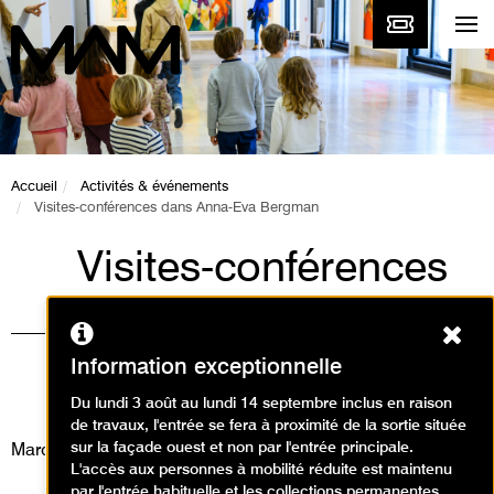
Accueil
Activités & événements
Visites-conférences dans Anna-Eva Bergman
Visites-conférences
dans Anna-Eva
Ferm
Bergman
Information exceptionnelle
Visites
Du lundi 3 août au lundi 14 septembre inclus en raison
de travaux, l'entrée se fera à proximité de la sortie située
sur la façade ouest et non par l'entrée principale.
Mardi 9 mai 2023
L'accès aux personnes à mobilité réduite est maintenu
par l'entrée habituelle et les collections permanentes