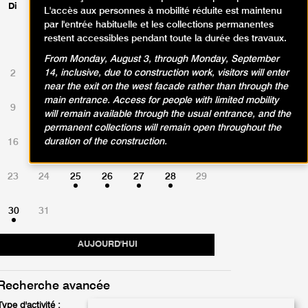
Di
Lu
Ma
Me
Je
Ve
Sa
L'accès aux personnes à mobilité réduite est maintenu
par l'entrée habituelle et les collections permanentes
restent accessibles pendant toute la durée des travaux.
1
From Monday, August 3, through Monday, September
14, inclusive, due to construction work, visitors will enter
2
3
4
5
6
7
8
near the exit on the west facade rather than through the
main entrance. Access for people with limited mobility
9
10
11
12
13
14
15
will remain available through the usual entrance, and the
permanent collections will remain open throughout the
duration of the construction.
16
17
18
19
20
21
22
23
24
25
26
27
28
29
30
31
AUJOURD'HUI
Recherche avancée
Type d'activité :