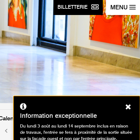
MENU
BILLETTERIE
Ferm
Information exceptionnelle
Calendrier des événements
Du lundi 3 août au lundi 14 septembre inclus en raison
août 2026
Mois
Mois
de travaux, l'entrée se fera à proximité de la sortie située
précédent
suivant
sur la façade ouest et non par l'entrée principale.