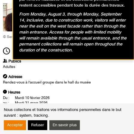
restent accessibles pendant toute la durée des travaux.
From Monday, August 3, through Monday, September
14, inclusive, due to construction work, visitors will enter
near the exit on the west facade rather than through the
main entrance. Access for people with limited mobility
© Service éducatif et culturel
will remain available through the usual entrance, and the
permanent collections will remain open throughout the
duration of the construction.
14h30
Durée
1h30
Publics
Adultes
Adresse
Rendez-vous à l'accueil groupe dans le hall du musée
Heures
Du :
Mardi 10 février 2026
au :
Mardi 31 mars 2026
Les :
mardis de 14h30 à 16h00
Nous collectons et traitons vos informations personnelles dans le but
vendredis de 12h30 à 14h00
suivant :
system, tracking
.
Sauf :
Mardi 17 mars 2026 de 14h30 à 16h00
Accepter
Refuser
En savoir plus
Les visites-conférences se déroulent en présence d'un conférencier du
musée. Cette rencontre est également l'occasion d'un échange autour