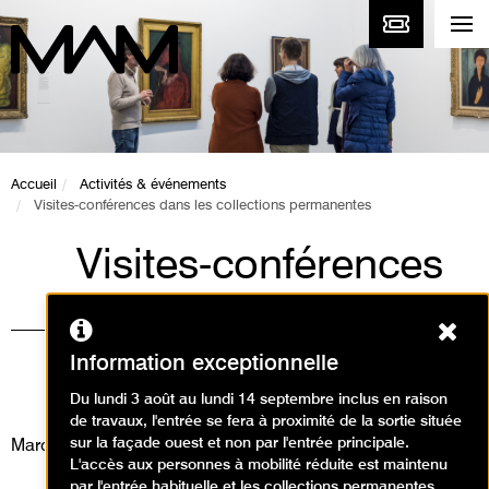
Accueil
Activités & événements
Visites-conférences dans les collections permanentes
Visites-conférences
dans les collections
Ferm
permanentes
Information exceptionnelle
Visites / Visite conférence
Du lundi 3 août au lundi 14 septembre inclus en raison
de travaux, l'entrée se fera à proximité de la sortie située
sur la façade ouest et non par l'entrée principale.
Mardi 3 mars 2026
L'accès aux personnes à mobilité réduite est maintenu
par l'entrée habituelle et les collections permanentes