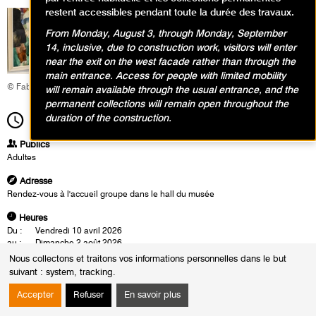
restent accessibles pendant toute la durée des travaux.
From Monday, August 3, through Monday, September
14, inclusive, due to construction work, visitors will enter
near the exit on the west facade rather than through the
main entrance. Access for people with limited mobility
© Fabrice Gaboriau
will remain available through the usual entrance, and the
permanent collections will remain open throughout the
duration of the construction.
12h30
Durée
1h30
Publics
Adultes
Adresse
Rendez-vous à l'accueil groupe dans le hall du musée
Heures
Du :
Vendredi 10 avril 2026
au :
Dimanche 2 août 2026
Les :
vendredis de 12h30 à 14h00
Nous collectons et traitons vos informations personnelles dans le but
Sauf :
Vendredi 8 mai 2026 de 12h30 à 14h00
suivant :
system, tracking
.
Les visites-conférences se déroulent en présence d'un conférencier du
Accepter
Refuser
En savoir plus
musée. Cette rencontre est également l'occasion d'un échange autour