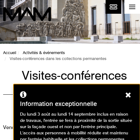
Accueil
Activités & événements
Visites-conférences dans les collections permanentes
Visites-conférences
dans les collections
Ferm
permanentes
Information exceptionnelle
Visites / Visite conférence
Du lundi 3 août au lundi 14 septembre inclus en raison
de travaux, l'entrée se fera à proximité de la sortie située
sur la façade ouest et non par l'entrée principale.
Vendredi 10 avril 2026
L'accès aux personnes à mobilité réduite est maintenu
par l'entrée habituelle et les collections permanentes