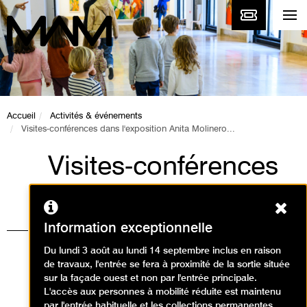
Accueil
Activités & événements
Visites-conférences dans l'exposition Anita Molinero...
Visites-conférences
dans l'exposition
Ferm
Anita Molinero
Information exceptionnelle
Extrudia
Du lundi 3 août au lundi 14 septembre inclus en raison
de travaux, l'entrée se fera à proximité de la sortie située
Visites / Visite d'exposition
sur la façade ouest et non par l'entrée principale.
L'accès aux personnes à mobilité réduite est maintenu
temporaire
par l'entrée habituelle et les collections permanentes