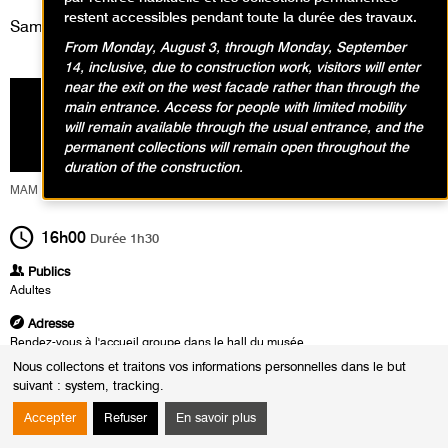
restent accessibles pendant toute la durée des travaux.
Samedi 7 mai 2022
From Monday, August 3, through Monday, September
14, inclusive, due to construction work, visitors will enter
near the exit on the west facade rather than through the
main entrance. Access for people with limited mobility
will remain available through the usual entrance, and the
permanent collections will remain open throughout the
duration of the construction.
MAM Service Culturel
16h00
Durée
1h30
Publics
Adultes
Adresse
Rendez-vous à l'accueil groupe dans le hall du musée
Nous collectons et traitons vos informations personnelles dans le but
Heures
suivant :
system, tracking
.
Du :
Vendredi 25 mars 2022
au :
Dimanche 24 juillet 2022
Accepter
Refuser
En savoir plus
Les :
mardis de 14h30 à 16h00
samedis de 16h00 à 17h30