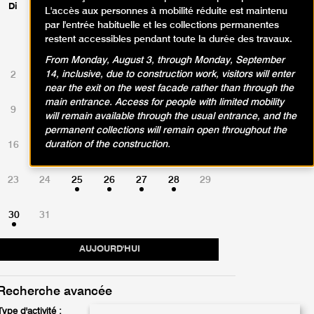
Di
Lu
Ma
Me
Je
Ve
Sa
L'accès aux personnes à mobilité réduite est maintenu
par l'entrée habituelle et les collections permanentes
restent accessibles pendant toute la durée des travaux.
1
From Monday, August 3, through Monday, September
14, inclusive, due to construction work, visitors will enter
2
3
4
5
6
7
8
near the exit on the west facade rather than through the
main entrance. Access for people with limited mobility
9
10
11
12
13
14
15
will remain available through the usual entrance, and the
permanent collections will remain open throughout the
duration of the construction.
16
17
18
19
20
21
22
23
24
25
26
27
28
29
30
31
AUJOURD'HUI
Recherche avancée
Type d'activité :