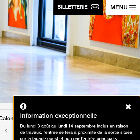
MENU
BILLETTERIE
Ferm
Information exceptionnelle
Calendrier des événements
Du lundi 3 août au lundi 14 septembre inclus en raison
août 2026
Mois
Mois
de travaux, l'entrée se fera à proximité de la sortie située
précédent
suivant
sur la façade ouest et non par l'entrée principale.