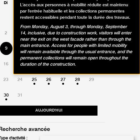
Di
Lu
Ma
Me
Je
Ve
Sa
L'accès aux personnes à mobilité réduite est maintenu
par l'entrée habituelle et les collections permanentes
restent accessibles pendant toute la durée des travaux.
1
From Monday, August 3, through Monday, September
2
3
4
5
6
7
8
14, inclusive, due to construction work, visitors will enter
near the exit on the west facade rather than through the
main entrance. Access for people with limited mobility
9
10
11
12
13
14
15
will remain available through the usual entrance, and the
permanent collections will remain open throughout the
16
17
18
19
20
21
22
duration of the construction.
23
24
25
26
27
28
29
30
31
AUJOURD'HUI
Recherche avancée
Type d'activité :