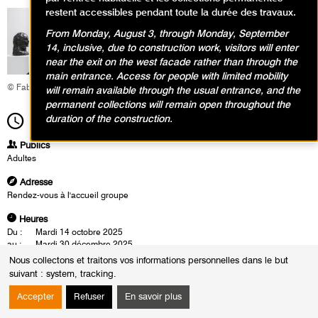
restent accessibles pendant toute la durée des travaux.
From Monday, August 3, through Monday, September
14, inclusive, due to construction work, visitors will enter
near the exit on the west facade rather than through the
main entrance. Access for people with limited mobility
© Fabrice Gaboriau
will remain available through the usual entrance, and the
permanent collections will remain open throughout the
duration of the construction.
14h30
Durée
1h30
Publics
Adultes
Adresse
Rendez-vous à l'accueil groupe
Heures
Du :
Mardi 14 octobre 2025
au :
Mardi 30 décembre 2025
Les :
mardis de 14h30 à 16h00
Nous collectons et traitons vos informations personnelles dans le but
samedis de 16h00 à 17h30
suivant :
system, tracking
.
Sauf :
Samedi 1 novembre 2025 de 16h00 à 17h30
Mardi 11 novembre 2025 de 14h30 à 16h00
Accepter
Refuser
En savoir plus
Les visites conférences se déroulent en présence d'un conférencier du