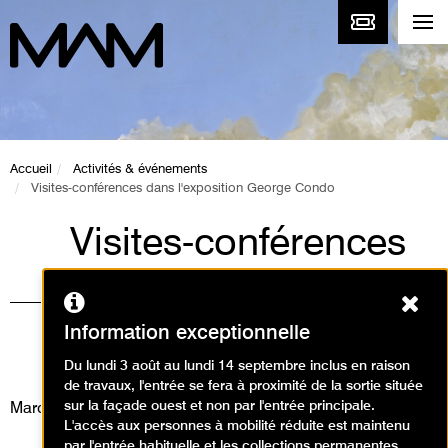
Accueil
Activités & événements
Visites-conférences dans l'exposition George Condo
Visites-conférences
dans l'exposition
Ferm
George Condo
Information exceptionnelle
Visites / Visite conférence
Du lundi 3 août au lundi 14 septembre inclus en raison
de travaux, l'entrée se fera à proximité de la sortie située
sur la façade ouest et non par l'entrée principale.
Mardi 16 décembre 2025
L'accès aux personnes à mobilité réduite est maintenu
par l'entrée habituelle et les collections permanentes