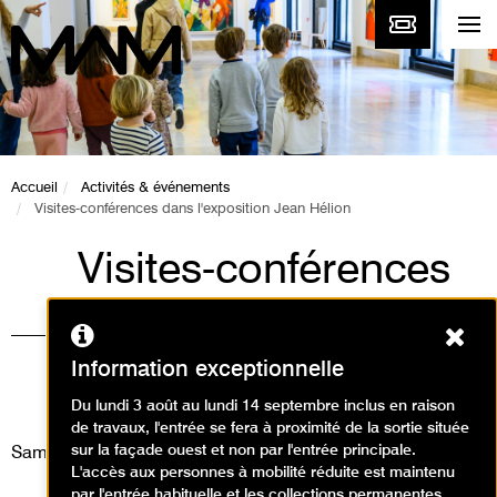
Accueil
Activités & événements
Visites-conférences dans l'exposition Jean Hélion
Visites-conférences
dans l'exposition
Ferm
Jean Hélion
Information exceptionnelle
Visites
Du lundi 3 août au lundi 14 septembre inclus en raison
de travaux, l'entrée se fera à proximité de la sortie située
sur la façade ouest et non par l'entrée principale.
Samedi 17 août 2024
L'accès aux personnes à mobilité réduite est maintenu
par l'entrée habituelle et les collections permanentes