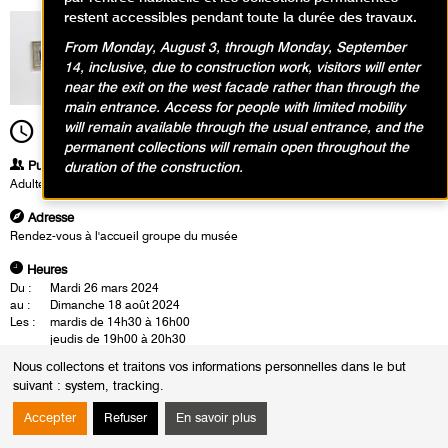
restent accessibles pendant toute la durée des travaux.
From Monday, August 3, through Monday, September
14, inclusive, due to construction work, visitors will enter
near the exit on the west facade rather than through the
main entrance. Access for people with limited mobility
will remain available through the usual entrance, and the
14h00
Durée
1h30
permanent collections will remain open throughout the
Publics
duration of the construction.
Adultes
Adresse
Rendez-vous à l'accueil groupe du musée
Heures
Du :
Mardi 26 mars 2024
au :
Dimanche 18 août 2024
Les :
mardis de 14h30 à 16h00
jeudis de 19h00 à 20h30
samedis de 14h00 à 15h30
Nous collectons et traitons vos informations personnelles dans le but
Sauf :
Mardi 4 juin 2024 de 14h30 à 16h00
suivant :
system, tracking
.
La visite-conférence se déroule en présence d'un conférencier du musée.
Accepter
Refuser
En savoir plus
Cette rencontre est également l'occasion d'un échange autour des
oeuvres.