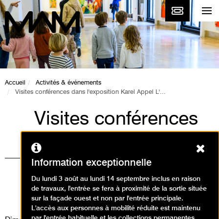
Accueil
Activités & événements
Visites conférences dans l'exposition Karel Appel L'...
Visites conférences
dans l'exposition
Ferm
Karel Appel L'art est
Information exceptionnelle
une fête !
Du lundi 3 août au lundi 14 septembre inclus en raison
de travaux, l'entrée se fera à proximité de la sortie située
Visites
sur la façade ouest et non par l'entrée principale.
L'accès aux personnes à mobilité réduite est maintenu
par l'entrée habituelle et les collections permanentes