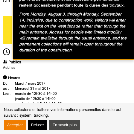
Dimanche 12 mars 2017
restent accessibles pendant toute la durée des travaux.
From Monday, August 3, through Monday, September
14, inclusive, due to construction work, visitors will enter
near the exit on the west facade rather than through the
main entrance. Access for people with limited mobility
will remain available through the usual entrance, and the
permanent collections will remain open throughout the
duration of the construction.
14h30
Durée
1h30
Publics
Adultes
Heures
Du :
Mardi 7 mars 2017
au :
Mercredi 31 mai 2017
Les :
mardis de 12h30 à 14h00
jeudis de 12h30 à 14h00
vendredis de 14h30 à 16h00
samedis de 14h30 à 16h00
Nous collectons et traitons vos informations personnelles dans le but
dimanches de 14h30 à 16h00
suivant :
system, tracking
.
Sauf :
Mardi 30 mai 2017 de 12h30 à 14h00
Accepter
Refuser
En savoir plus
Les visites guidées sont conduites par les conférenciers du musée. Celui-