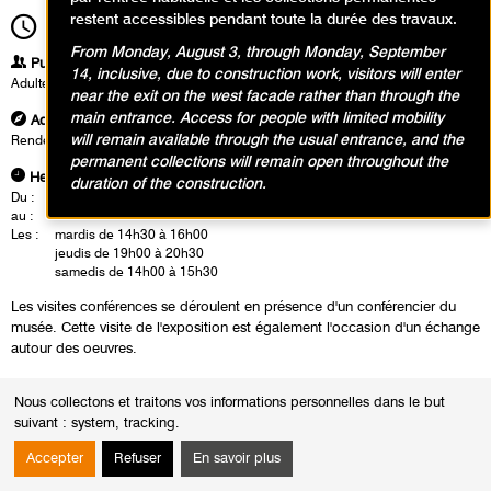
restent accessibles pendant toute la durée des travaux.
14h00
Durée
1h30
From Monday, August 3, through Monday, September
Publics
14, inclusive, due to construction work, visitors will enter
Adultes
near the exit on the west facade rather than through the
main entrance. Access for people with limited mobility
Adresse
will remain available through the usual entrance, and the
Rendez-vous à l'accueil groupe
permanent collections will remain open throughout the
Heures
duration of the construction.
Du :
Mardi 15 octobre 2024
au :
Dimanche 9 février 2025
Les :
mardis de 14h30 à 16h00
jeudis de 19h00 à 20h30
samedis de 14h00 à 15h30
Les visites conférences se déroulent en présence d'un conférencier du
musée. Cette visite de l'exposition est également l'occasion d'un échange
autour des oeuvres.
Nous collectons et traitons vos informations personnelles dans le but
suivant :
system, tracking
.
Accepter
Refuser
En savoir plus
Calendrier des événements