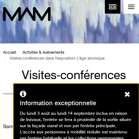
Accueil
Activités & événements
Visites-conférences dans l'exposition L'âge atomique
Visites-conférences
dans l'exposition
Ferm
L'âge atomique
Information exceptionnelle
Visites
Du lundi 3 août au lundi 14 septembre inclus en raison
de travaux, l'entrée se fera à proximité de la sortie située
sur la façade ouest et non par l'entrée principale.
Samedi 7 décembre 2024
L'accès aux personnes à mobilité réduite est maintenu
par l'entrée habituelle et les collections permanentes