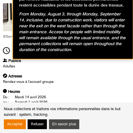
restent accessibles pendant toute la durée des travaux.
From Monday, August 3, through Monday, September
14, inclusive, due to construction work, visitors will enter
near the exit on the west facade rather than through the
main entrance. Access for people with limited mobility
©Service éducatif et culturel
will remain available through the usual entrance, and the
permanent collections will remain open throughout the
duration of the construction.
16h00
Durée
1h30
Publics
Adultes
Adresse
Rendez-vous à l'accueil groupe
Heures
Du :
Mardi 14 avril 2026
au :
Samedi 1 août 2026
Les :
mardis de 14h30 à 16h00
Nous collectons et traitons vos informations personnelles dans le but
jeudis de 19h00 à 20h30
suivant :
system, tracking
.
samedis de 16h00 à 17h30
Sauf :
Jeudi 14 mai 2026 de 19h00 à 20h30
Accepter
Refuser
En savoir plus
Samedi 16 mai 2026 de 16h00 à 17h30
Mardi 14 juillet 2026 de 14h30 à 16h00