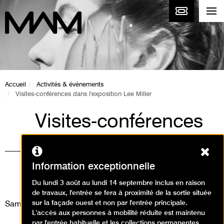
Accueil
Activités & événements
Visites-conférences dans l'exposition Lee Miller
Visites-conférences
dans l'exposition Lee
Ferm
Miller
Information exceptionnelle
Visites / Visite conférence
Du lundi 3 août au lundi 14 septembre inclus en raison
de travaux, l'entrée se fera à proximité de la sortie située
sur la façade ouest et non par l'entrée principale.
Samedi 2 mai 2026
L'accès aux personnes à mobilité réduite est maintenu
par l'entrée habituelle et les collections permanentes