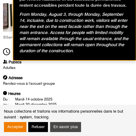
restent accessibles pendant toute la durée des travaux.
From Monday, August 3, through Monday, September
14, inclusive, due to construction work, visitors will enter
near the exit on the west facade rather than through the
main entrance. Access for people with limited mobility
©Service éducatif et culturel
will remain available through the usual entrance, and the
permanent collections will remain open throughout the
duration of the construction.
19h00
Durée
1h30
Publics
Adultes
Adresse
Rendez-vous à l'accueil groupe
Heures
Du :
Mardi 14 octobre 2025
au :
Mardi 30 décembre 2025
Les :
mardis de 12h30 à 14h00
Nous collectons et traitons vos informations personnelles dans le but
jeudis de 19h00 à 20h30
suivant :
system, tracking
.
samedis de 14h00 à 15h30
Sauf :
Samedi 1 novembre 2025 de 14h00 à 15h30
Accepter
Refuser
En savoir plus
Mardi 11 novembre 2025 de 12h30 à 14h00
Jeudi 25 décembre 2025 de 19h00 à 20h30