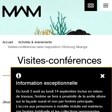
Accueil
Activités & événements
Visites-conférences dans l'exposition Otobong Nkanga
Visites-conférences
dans l'exposition
Ferm
Otobong Nkanga
Information exceptionnelle
Visites / Visite conférence
Du lundi 3 août au lundi 14 septembre inclus en raison
de travaux, l'entrée se fera à proximité de la sortie située
sur la façade ouest et non par l'entrée principale.
Jeudi 27 novembre 2025
L'accès aux personnes à mobilité réduite est maintenu
par l'entrée habituelle et les collections permanentes