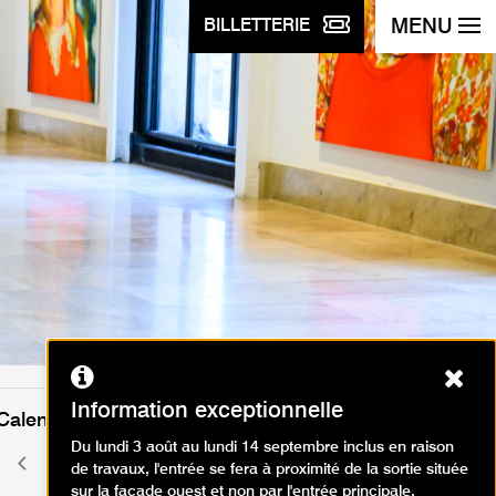
MENU
BILLETTERIE
Ferm
Information exceptionnelle
Calendrier des événements
Du lundi 3 août au lundi 14 septembre inclus en raison
août 2026
Mois
Mois
de travaux, l'entrée se fera à proximité de la sortie située
précédent
suivant
sur la façade ouest et non par l'entrée principale.