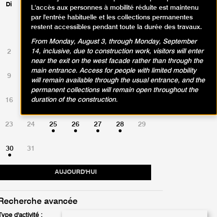
Di
Lu
Ma
Me
Je
Ve
Sa
L'accès aux personnes à mobilité réduite est maintenu
par l'entrée habituelle et les collections permanentes
restent accessibles pendant toute la durée des travaux.
1
From Monday, August 3, through Monday, September
14, inclusive, due to construction work, visitors will enter
2
3
4
5
6
7
8
near the exit on the west facade rather than through the
main entrance. Access for people with limited mobility
9
10
11
12
13
14
15
will remain available through the usual entrance, and the
permanent collections will remain open throughout the
duration of the construction.
16
17
18
19
20
21
22
23
24
25
26
27
28
29
30
31
AUJOURD'HUI
Recherche avancée
Type d'activité :