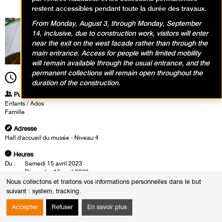
restent accessibles pendant toute la durée des travaux.
From Monday, August 3, through Monday, September
14, inclusive, due to construction work, visitors will enter
near the exit on the west facade rather than through the
main entrance. Access for people with limited mobility
will remain available through the usual entrance, and the
permanent collections will remain open throughout the
10h00
Durée
8h00
duration of the construction.
Publics
Enfants / Ados
Famille
Adresse
Hall d'accueil du musée - Niveau 4
Heures
Du :
Samedi 15 avril 2023
au :
Dimanche 16 avril 2023
Le :
Samedi 15 avril 2023 de 10h00 à 18h00
Nous collectons et traitons vos informations personnelles dans le but
Dimanche 16 avril 2023 de 10h00 à 18h00
suivant :
system, tracking
.
En avril célébrez le printemps en famille au Musée d’Art
Accepter
Refuser
En savoir plus
moderne de Paris !