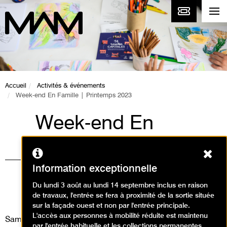
Accueil
Activités & événements
Week-end En Famille | Printemps 2023
Week-end En
Famille | Printemps
Ferm
2023
Information exceptionnelle
Ateliers, Événement / Créer en
Du lundi 3 août au lundi 14 septembre inclus en raison
de travaux, l'entrée se fera à proximité de la sortie située
famille
sur la façade ouest et non par l'entrée principale.
L'accès aux personnes à mobilité réduite est maintenu
Samedi 15 avril 2023
par l'entrée habituelle et les collections permanentes