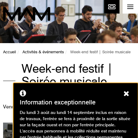
Accueil
Activités & événements
Week-end festif | Soirée musicale
Week-end festif |
Soirée musicale
Ferm
Événement
Information exceptionnelle
Vendredi 11 octobre 2019
Du lundi 3 août au lundi 14 septembre inclus en raison
de travaux, l'entrée se fera à proximité de la sortie située
sur la façade ouest et non par l'entrée principale.
L'accès aux personnes à mobilité réduite est maintenu
par l'entrée habituelle et les collections permanentes