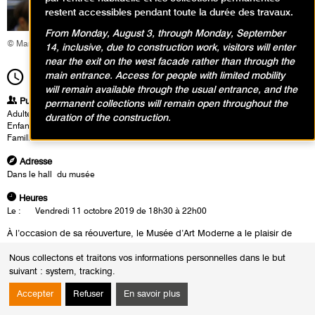
restent accessibles pendant toute la durée des travaux.
From Monday, August 3, through Monday, September
© Marie-Claire Saille
14, inclusive, due to construction work, visitors will enter
near the exit on the west facade rather than through the
main entrance. Access for people with limited mobility
18h30
Durée
3h30
will remain available through the usual entrance, and the
Publics
permanent collections will remain open throughout the
Adultes
duration of the construction.
Enfants / Ados
Famille
Adresse
Dans le hall du musée
Heures
Le :
Vendredi 11 octobre 2019 de 18h30 à 22h00
À l’occasion de sa réouverture, le Musée d’Art Moderne a le plaisir de
recevoir le Big Band du département Jazz du Conservatoire à
Nous collectons et traitons vos informations personnelles dans le but
Rayonnement Régional de Paris, une formation regroupant chaque
suivant :
system, tracking
.
année de jeunes musiciens et musiciennes de jazz qui se préparent à
suivre un cursus d’étude supérieure de musique et qui se destinent à
Accepter
Refuser
En savoir plus
mener une carrière professionnelle. Nulle doute que la plupart d’entre-eux
décoreront les colonnes des magasines de jazz dans les