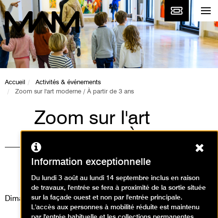
Accueil
Activités & événements
Zoom sur l'art moderne / À partir de 3 ans
Zoom sur l'art
moderne / À partir
Ferm
de 3 ans
Information exceptionnelle
Animations / Créer en famille
Du lundi 3 août au lundi 14 septembre inclus en raison
de travaux, l'entrée se fera à proximité de la sortie située
sur la façade ouest et non par l'entrée principale.
Dimanche 16 mars 2025
L'accès aux personnes à mobilité réduite est maintenu
par l'entrée habituelle et les collections permanentes