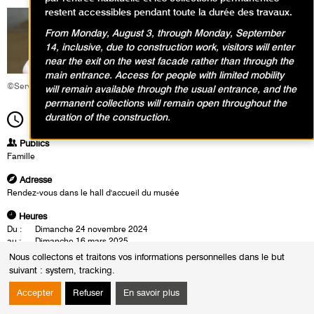
restent accessibles pendant toute la durée des travaux.
From Monday, August 3, through Monday, September
14, inclusive, due to construction work, visitors will enter
near the exit on the west facade rather than through the
main entrance. Access for people with limited mobility
©Service éducatif et culturel
will remain available through the usual entrance, and the
permanent collections will remain open throughout the
duration of the construction.
14h00
Durée
1h30
Publics
Famille
Adresse
Rendez-vous dans le hall d'accueil du musée
Heures
Du :
Dimanche 24 novembre 2024
au :
Dimanche 16 mars 2025
Le :
Dimanche 16 mars 2025 de 14h00 à 15h30
Nous collectons et traitons vos informations personnelles dans le but
Dimanche 16 mars 2025 de 15h30 à 17h00
suivant :
system, tracking
.
Visitez le musée en famille à l’aide d’un livret-jeux autour des collections
Accepter
Refuser
En savoir plus
ou des expositions. L’intervenante vous propose un mini-parcours, puis