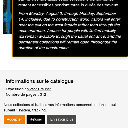
regroupant plus d’une centaine d’oeuvres,
restent accessibles pendant toute la durée des travaux.
peintures et dessins, dont certaines montrées
en France pour la première fois depuis la
From Monday, August 3, through Monday, September
dernière rétrospective à Paris au musée
14, inclusive, due to construction work, visitors will enter
national d’art moderne en 1972.
near the exit on the west facade rather than through the
Le catalogue présente de nouvelles analyses
main entrance. Access for people with limited mobility
sur l'artiste avec des contributions d'écrivains et
will remain available through the usual entrance, and the
d'historiens d'art tels George Sebbag, Fabrice
permanent collections will remain open throughout the
Flahutez, Radu Stern, Sophie Krebs, Camille
duration of the construction.
Morando et Jeanne Brun.
Informations sur le catalogue
Exposition :
Victor Brauner
Nombre de pages :
312
Date de publication :
1 septembre 2020
Nous collectons et traitons vos informations personnelles dans le but
Prix :
44,90€ €
suivant :
system, tracking
.
Disponibilité :
Indisponible
Accepter
Refuser
En savoir plus