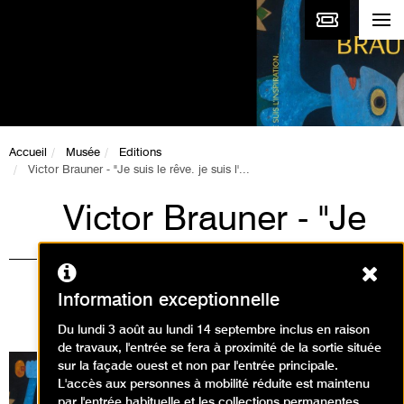
Accueil
Musée
Editions
Victor Brauner - "Je suis le rêve. je suis l'...
Victor Brauner - "Je
suis le rêve. je suis
Ferm
l'inspiration."
Information exceptionnelle
Du lundi 3 août au lundi 14 septembre inclus en raison
de travaux, l'entrée se fera à proximité de la sortie située
Le Musée d’Art Moderne de Paris consacre à
sur la façade ouest et non par l'entrée principale.
Victor Brauner (1903-1966), figure singulière du
L'accès aux personnes à mobilité réduite est maintenu
surréalisme, une importante monographie
par l'entrée habituelle et les collections permanentes