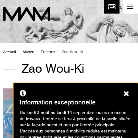
Accueil
Musée
Editions
Zao Wou-Ki
Zao Wou-Ki
« Zao Wou-Ki — L’espace est silence » est
Ferm
consacré à l’importance et l’enjeu que
Information exceptionnelle
représentaient pour le peintre les oeuvres de
très grand format qu’il a produites tout au long
Du lundi 3 août au lundi 14 septembre inclus en raison
de sa carrière. Repoussant les frontières du
de travaux, l'entrée se fera à proximité de la sortie située
châssis, Zao Wou-Ki se crée d’autres
sur la façade ouest et non par l'entrée principale.
perspectives et invente de nouveaux territoires.
L'accès aux personnes à mobilité réduite est maintenu
Artiste au croisement de trois mondes, parti de
par l'entrée habituelle et les collections permanentes