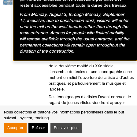
sa Chine natale à Paris en 1948, quand l’art
restent accessibles pendant toute la durée des travaux.
vivant se partageait entre la France et les États-
Unis, Zao Wou-Ki est demeuré attaché à une
From Monday, August 3, through Monday, September
scèneparisienne, tout en percevant la vivacité
14, inclusive, due to construction work, visitors will enter
de la création avantgardiste américaine.
near the exit on the west facade rather than through the
L’exposition réunit pour la première fois un
main entrance. Access for people with limited mobility
grand nombre de polyptyques, de peintures et
will remain available through the usual entrance, and the
d’encres de grand format issus desprincipales
permanent collections will remain open throughout the
collections européennes et asiatiques.
duration of the construction.
Soulignant la portée universelle de son oeuvre
et sa place aux côtés des plus grands artistes
de la deuxième moitié du XXe siècle,
l’ensemble de textes et une iconographie riche
mettent en relief l’ouverture del’artiste à d’autres
pratiques, et particulièrement la musique et
lapoésie.
Des témoignages d’artistes l’ayant connu et le
regard de jeunesartistes viendront appuyer
l’intemporalité de ce grand artiste. Une
Nous collectons et traitons vos informations personnelles dans le but
chronologie illustrée et détaillée viendra
suivant :
system, tracking
.
compléter l’ouvrage.
Accepter
Refuser
En savoir plus