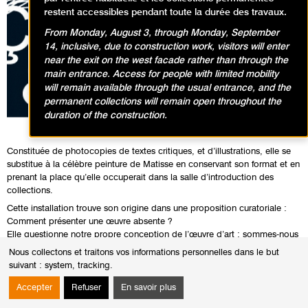
restent accessibles pendant toute la durée des travaux.
From Monday, August 3, through Monday, September
14, inclusive, due to construction work, visitors will enter
near the exit on the west facade rather than through the
main entrance. Access for people with limited mobility
will remain available through the usual entrance, and the
permanent collections will remain open throughout the
duration of the construction.
Constituée de photocopies de textes critiques, et d’illustrations, elle se
substitue à la célèbre peinture de Matisse en conservant son format et en
prenant la place qu’elle occuperait dans la salle d’introduction des
collections.
Cette installation trouve son origine dans une proposition curatoriale :
Comment présenter une œuvre absente ?
Elle questionne notre propre conception de l’œuvre d’art : sommes-nous
sensibles à son originalité ou à ce qui contribue à la création de sa
Nous collectons et traitons vos informations personnelles dans le but
mythologie : le discours inhérent à l’œuvre, la reproduction de son
suivant :
system, tracking
.
image, et finalement l’attente qu’elle génère.
Cette installation est l’une des soixante-quatorze œuvres formant
Accepter
Refuser
En savoir plus
l’exposition ça et là (This&There) présentée du 10 avril au 19 mai 2012