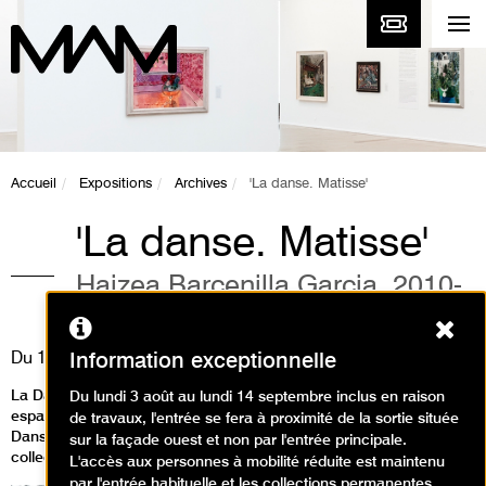
Accueil
Expositions
Archives
'La danse. Matisse'
'La danse. Matisse'
Haizea Barcenilla Garcia, 2010-
2012
Ferm
Du
10 avril
au
20 mai 2012
Information exceptionnelle
La Danse de Matisse d’Haizea Barcenilla Garcia, jeune curatrice
Du lundi 3 août au lundi 14 septembre inclus en raison
espagnole née en 1981 se réfère à la première version de La
de travaux, l'entrée se fera à proximité de la sortie située
Danse datée de 1909 de Henri Matisse et conservée dans les
sur la façade ouest et non par l'entrée principale.
collections du MOMA à New York.
L'accès aux personnes à mobilité réduite est maintenu
par l'entrée habituelle et les collections permanentes