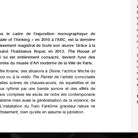
ans le cadre de l’exposition monographique de
zzle of Thinking » en 2010 à l’ARC, est la dernière
outissement magistral de toute son œuvre. Grâce à la
rchand Thaddaeus Ropac en 2013,
The House of
lui est entièrement consacré, devient l'une des
tes du musée d’Art moderne de la Ville de Paris.
ête foraine, des allusions à
Divine
, l’actrice fétiche du
gos
ou à la vidéo
The Painter
de l’artiste iconoclaste
elles scènes de chauves-souris, de squelettes et de
ueux rythmé par une bande sonore et des effets de
ans complexe les excès de notre ère contemporaine
ualisme mais aussi la généralisation de la violence, de
 L’installation du Train Fantôme grandeur nature ne
issement, bien qu’elle en assume la jubilation.