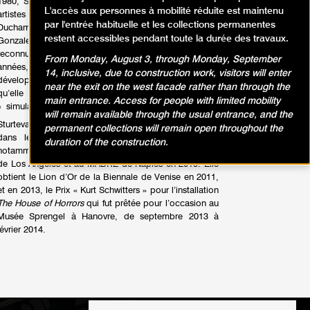
1980, Sturtevant a d’emblée répété le travail d’autres
L'accès aux personnes à mobilité réduite est maintenu
artistes tels qu’Andy Warhol, Jasper Johns, Marcel
par l'entrée habituelle et les collections permanentes
Duchamp, Joseph Beuys, Frank Stella ou Felix
restent accessibles pendant toute la durée des travaux.
Gonzales-Torres, avant même qu’ils ne soient
reconnus par l’histoire de l’art. Ces vingt dernières
From Monday, August 3, through Monday, September
années, l’artiste a continué, à travers la vidéo, de
14, inclusive, due to construction work, visitors will enter
développer une réflexion rigoureuse, dénonçant ce
near the exit on the west facade rather than through the
qu’elle pressent très tôt comme l’ère des
main entrance. Access for people with limited mobility
« simulacres », et les excès de l’âge cybernétique.
will remain available through the usual entrance, and the
Sturtevant a participé à de nombreuses expositions
permanent collections will remain open throughout the
dans les plus grandes institutions internationales,
duration of the construction.
notamment au MoMA de New-York en 2014, au MOCA
de Los Angeles et au MADRE de Naples en 2015. Elle
obtient le Lion d’Or de la Biennale de Venise en 2011,
et en 2013, le Prix « Kurt Schwitters » pour l’installation
The House of Horrors
qui fut prêtée pour l’occasion au
Musée Sprengel à Hanovre, de septembre 2013 à
février 2014.