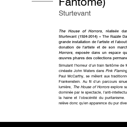
Fantôme)
Sturtevant
The House of Horrors
, réalisée d
Sturtevant (1924-2014) « The Razzle Da
grande installation de l’artiste et l’ab
donation de l’artiste et de son ma
Horrors
, exposée dans un espace qui 
œuvres phares des collections permanen
Simulant l’horreur d’un train fantôme de f
cinéaste John Waters dans
Pink Flamin
Paul McCarthy, se mêlent aux traditionn
Frankenstein. Au fil d’un parcours sin
lumière,
The House of Horrors
explore s
dominée par le spectacle, l’anti-intellect
la haine et l’obscénité du puritanisme.
relève donc qu’en apparence du pur divert