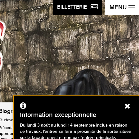
MENU
BILLETTERIE
Ferm
Biographie
Information exceptionnelle
Sturtevant (1924-2014)
Du lundi 3 août au lundi 14 septembre inclus en raison
Précédant de quinze ans le mouvement des
de travaux, l'entrée se fera à proximité de la sortie située
appropriationnistes et le postmodernisme des années
sur la façade ouest et non par l'entrée principale.