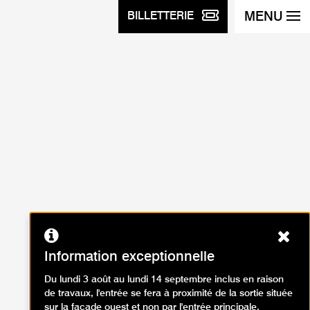
MENU
BILLETTERIE
Ferm
Information exceptionnelle
Du lundi 3 août au lundi 14 septembre inclus en raison
de travaux, l'entrée se fera à proximité de la sortie située
sur la façade ouest et non par l'entrée principale.