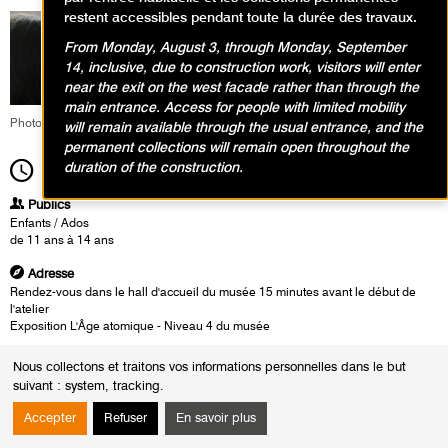
restent accessibles pendant toute la durée des travaux.
From Monday, August 3, through Monday, September
14, inclusive, due to construction work, visitors will enter
near the exit on the west facade rather than through the
main entrance. Access for people with limited mobility
Photo : Quartier Japon
will remain available through the usual entrance, and the
permanent collections will remain open throughout the
duration of the construction.
15h00
Durée
2h00
Publics
Enfants / Ados
de 11 ans à 14 ans
Adresse
Rendez-vous dans le hall d'accueil du musée 15 minutes avant le début de
l'atelier
Exposition L'Âge atomique - Niveau 4 du musée
Heures
Nous collectons et traitons vos informations personnelles dans le but
Du :
Dimanche 17 novembre 2024
suivant :
system, tracking
.
au :
Dimanche 12 janvier 2025
Le :
Dimanche 12 janvier 2025 de 15h00 à 17h00
Accepter
Refuser
En savoir plus
L’exposition
L'Âge atomique, Les artistes à l'épreuve de l'histoire