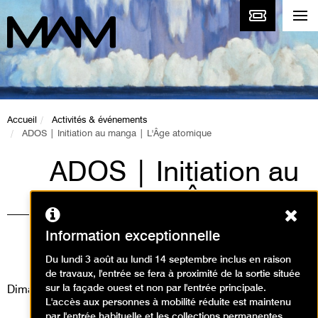
Accueil
Activités & événements
ADOS | Initiation au manga | L'Âge atomique
ADOS | Initiation au
manga | L'Âge
Ferm
atomique
Information exceptionnelle
Visites, Ateliers / Visite atelier
Du lundi 3 août au lundi 14 septembre inclus en raison
de travaux, l'entrée se fera à proximité de la sortie située
sur la façade ouest et non par l'entrée principale.
Dimanche 12 janvier 2025
L'accès aux personnes à mobilité réduite est maintenu
par l'entrée habituelle et les collections permanentes