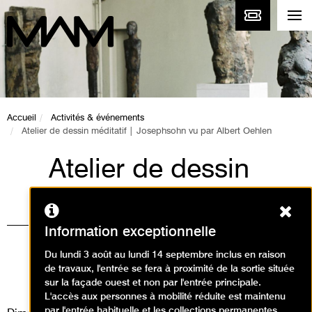
Accueil
Activités & événements
Atelier de dessin méditatif | Josephsohn vu par Albert Oehlen
Atelier de dessin
méditatif |
Ferm
Josephsohn vu par
Information exceptionnelle
Albert Oehlen
Du lundi 3 août au lundi 14 septembre inclus en raison
de travaux, l'entrée se fera à proximité de la sortie située
Ateliers, Événement
sur la façade ouest et non par l'entrée principale.
L'accès aux personnes à mobilité réduite est maintenu
par l'entrée habituelle et les collections permanentes