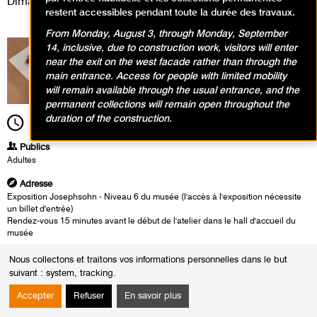
Dimanche 12 janvier 2025
restent accessibles pendant toute la durée des travaux.
From Monday, August 3, through Monday, September
14, inclusive, due to construction work, visitors will enter
near the exit on the west facade rather than through the
main entrance. Access for people with limited mobility
will remain available through the usual entrance, and the
permanent collections will remain open throughout the
duration of the construction.
10h30
Durée
2h00
Publics
Adultes
Adresse
Exposition Josephsohn - Niveau 6 du musée (l'accès à l'exposition nécessite
un billet d'entrée)
Rendez-vous 15 minutes avant le début de l'atelier dans le hall d'accueil du
musée
Heures
Nous collectons et traitons vos informations personnelles dans le but
Du :
Dimanche 17 novembre 2024
suivant :
system, tracking
.
au :
Dimanche 12 janvier 2025
Le :
Dimanche 12 janvier 2025 de 10h30 à 12h30
Accepter
Refuser
En savoir plus
Le dessin comme processus
- exposition
Josephsohn vu par Albert