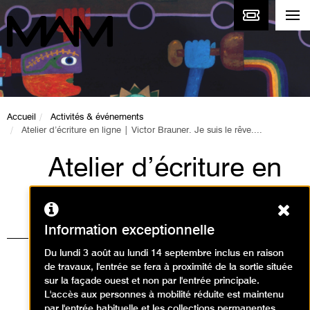
Accueil
Activités & événements
Atelier d’écriture en ligne | Victor Brauner. Je suis le rêve....
Atelier d’écriture en
ligne | Victor
Ferm
Brauner. Je suis le
Information exceptionnelle
rêve. Je suis
Du lundi 3 août au lundi 14 septembre inclus en raison
de travaux, l'entrée se fera à proximité de la sortie située
l’inspiration.
sur la façade ouest et non par l'entrée principale.
L'accès aux personnes à mobilité réduite est maintenu
par l'entrée habituelle et les collections permanentes