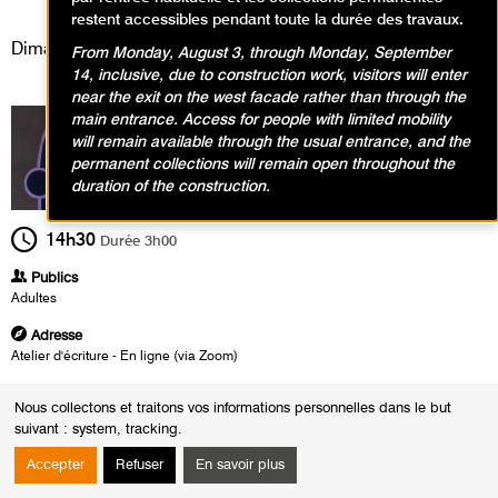
Ateliers, Événement
restent accessibles pendant toute la durée des travaux.
Dimanche 15 novembre 2020
From Monday, August 3, through Monday, September
14, inclusive, due to construction work, visitors will enter
near the exit on the west facade rather than through the
main entrance. Access for people with limited mobility
will remain available through the usual entrance, and the
permanent collections will remain open throughout the
duration of the construction.
14h30
Durée
3h00
Publics
Adultes
Adresse
Atelier d'écriture - En ligne (via Zoom)
Heures
Nous collectons et traitons vos informations personnelles dans le but
Le :
Dimanche 15 novembre 2020 de 14h30 à 17h30
suivant :
system, tracking
.
Atelier d’écriture autour de l’exposition
Victor
Accepter
Refuser
En savoir plus
Brauner. Je suis le rêve. Je suis l’inspiration
.