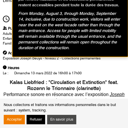
Dimanche 13 mars 2022
restent accessibles pendant toute la durée des travaux.
From Monday, August 3, through Monday, September
16h00
14, inclusive, due to construction work, visitors will enter
Durée
1h00
near the exit on the west facade rather than through the
Publics
main entrance. Access for people with limited mobility
Adultes
will remain available through the usual entrance, and the
Enfants / Ados
permanent collections will remain open throughout the
Famille
duration of the construction.
Adresse
Exposition Joseph Beuys - Niveau 2 - Collections permanentes
Heures
Le :
Dimanche 13 mars 2022 de 16h00 à 17h00
Kalas Liebfried : "Circulation et Extinction" feat.
Rozenn le Trionnaire (clarinette)
Performance sonore en résonance avec l’exposition
Joseph
Beuys. Ligne à ligne, feuille à feuille
Nous collectons et traitons vos informations personnelles dans le but
suivant :
system, tracking
.
Accepter
Refuser
En savoir plus