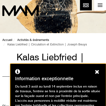
Accueil
Activités & événements
Kalas Liebfried | Circulation et Extinction | Joseph Beuys
Kalas Liebfried |
Circulation et
Ferm
Extinction | Joseph
Information exceptionnelle
Beuys
Du lundi 3 août au lundi 14 septembre inclus en raison
de travaux, l'entrée se fera à proximité de la sortie située
Événement / Performance
sur la façade ouest et non par l'entrée principale.
L'accès aux personnes à mobilité réduite est maintenu
par l'entrée habituelle et les collections permanentes