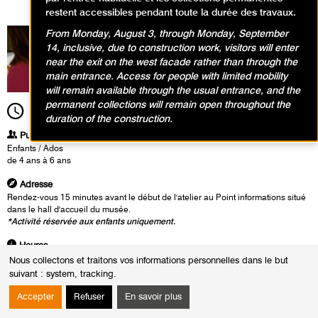
restent accessibles pendant toute la durée des travaux.
From Monday, August 3, through Monday, September
14, inclusive, due to construction work, visitors will enter
near the exit on the west facade rather than through the
main entrance. Access for people with limited mobility
will remain available through the usual entrance, and the
permanent collections will remain open throughout the
11h00
Durée
1h30
duration of the construction.
Publics
Enfants / Ados
de 4 ans à 6 ans
Adresse
Rendez-vous 15 minutes avant le début de l'atelier au Point informations situé
dans le hall d'accueil du musée.
*Activité réservée aux enfants uniquement.
Heures
Du :
Mercredi 5 juin 2024
Nous collectons et traitons vos informations personnelles dans le but
au :
Jeudi 22 août 2024
suivant :
system, tracking
.
Le :
Mercredi 5 juin 2024 de 14h30 à 16h00
Samedi 4 mai 2024 de 11h00 à 12h30
Accepter
Refuser
En savoir plus
Samedi 8 juin 2024 de 11h00 à 12h30