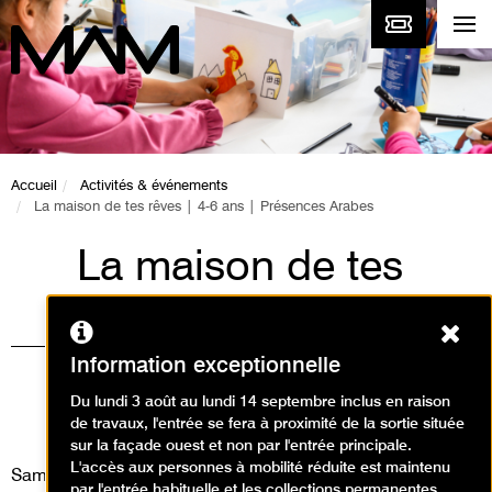
Accueil
Activités & événements
La maison de tes rêves | 4-6 ans | Présences Arabes
La maison de tes
rêves | 4-6 ans |
Ferm
Présences Arabes
Information exceptionnelle
Visites, Animations / Visite
Du lundi 3 août au lundi 14 septembre inclus en raison
de travaux, l'entrée se fera à proximité de la sortie située
animation
sur la façade ouest et non par l'entrée principale.
L'accès aux personnes à mobilité réduite est maintenu
Samedi 4 mai 2024
par l'entrée habituelle et les collections permanentes