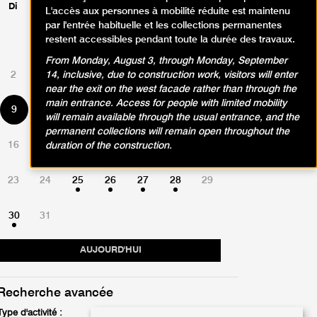
Di
Lu
Ma
Me
Je
Ve
Sa
L'accès aux personnes à mobilité réduite est maintenu
par l'entrée habituelle et les collections permanentes
restent accessibles pendant toute la durée des travaux.
1
From Monday, August 3, through Monday, September
2
3
4
5
6
7
8
14, inclusive, due to construction work, visitors will enter
near the exit on the west facade rather than through the
main entrance. Access for people with limited mobility
9
10
11
12
13
14
15
will remain available through the usual entrance, and the
permanent collections will remain open throughout the
16
17
18
19
20
21
22
duration of the construction.
23
24
25
26
27
28
29
30
31
AUJOURD'HUI
Recherche avancée
Type d'activité :