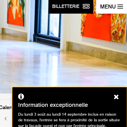
MENU
BILLETTERIE
Ferm
Information exceptionnelle
Calendrier des événements
Du lundi 3 août au lundi 14 septembre inclus en raison
août 2026
Mois
Mois
de travaux, l'entrée se fera à proximité de la sortie située
précédent
suivant
sur la façade ouest et non par l'entrée principale.