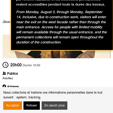
Toyen, l'écart absolu
restent accessibles pendant toute la durée des travaux.
Événement / Lecture
From Monday, August 3, through Monday, September
14, inclusive, due to construction work, visitors will enter
Jeudi 31 mars 2022
near the exit on the west facade rather than through the
main entrance. Access for people with limited mobility
will remain available through the usual entrance, and the
permanent collections will remain open throughout the
duration of the construction.
20h00
Durée
1h30
Publics
Adultes
Adresse
Centre culturel tchèque de Paris
Nous collectons et traitons vos informations personnelles dans le but
18 rue Bonaparte
suivant :
system, tracking
.
75006 Paris
Accepter
Refuser
En savoir plus
Heures