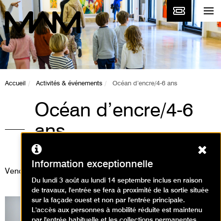
Accueil
Activités & événements
Océan d’encre/4-6 ans
Océan d’encre/4-6
ans
Ferm
Animations / Visite animation
Information exceptionnelle
Vendredi 25 août 2023
Du lundi 3 août au lundi 14 septembre inclus en raison
de travaux, l'entrée se fera à proximité de la sortie située
sur la façade ouest et non par l'entrée principale.
L'accès aux personnes à mobilité réduite est maintenu
par l'entrée habituelle et les collections permanentes