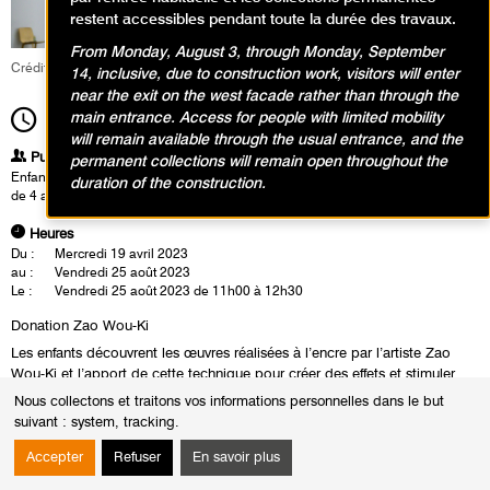
restent accessibles pendant toute la durée des travaux.
From Monday, August 3, through Monday, September
Crédit : Fabrice Gaboriau
14, inclusive, due to construction work, visitors will enter
near the exit on the west facade rather than through the
main entrance. Access for people with limited mobility
11h00
Durée
1h30
will remain available through the usual entrance, and the
Publics
permanent collections will remain open throughout the
Enfants / Ados
duration of the construction.
de 4 ans à 6 ans
Heures
Du :
Mercredi 19 avril 2023
au :
Vendredi 25 août 2023
Le :
Vendredi 25 août 2023 de 11h00 à 12h30
Donation Zao Wou-Ki
Les enfants découvrent les œuvres réalisées à l’encre par l’artiste Zao
Wou-Ki et l’apport de cette technique pour créer des effets et stimuler
l’imaginaire. En atelier, à partir d’un support imprégné d’eau, ils
Nous collectons et traitons vos informations personnelles dans le but
expérimentent ce médium pour créer un océan d’encre d’où émerge un
suivant :
system, tracking
.
paysage.
Accepter
Refuser
En savoir plus
*Cette activité est réservée aux enfants