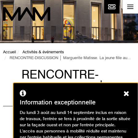
Accueil
Activités & événements
RENCONTRE-DISCUSSION │ Marguerite Matisse. La jeune fille au...
RENCONTRE-
DISCUSSION │
Ferm
Marguerite Matisse.
Information exceptionnelle
La jeune fille au
Du lundi 3 août au lundi 14 septembre inclus en raison
de travaux, l'entrée se fera à proximité de la sortie située
ruban
sur la façade ouest et non par l'entrée principale.
L'accès aux personnes à mobilité réduite est maintenu
par l'entrée habituelle et les collections permanentes