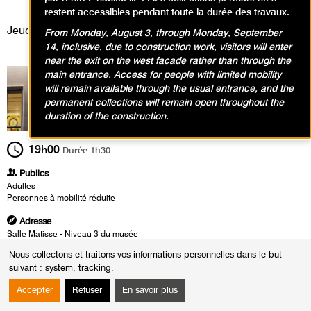
Événement, Conférence
restent accessibles pendant toute la durée des travaux.
Jeudi 10 avril 2025
From Monday, August 3, through Monday, September
14, inclusive, due to construction work, visitors will enter
near the exit on the west facade rather than through the
main entrance. Access for people with limited mobility
will remain available through the usual entrance, and the
permanent collections will remain open throughout the
duration of the construction.
19h00
Durée
1h30
Publics
Adultes
Personnes à mobilité réduite
Adresse
Salle Matisse - Niveau 3 du musée
Nous collectons et traitons vos informations personnelles dans le but
Heures
suivant :
system, tracking
.
Le :
Jeudi 10 avril 2025 de 19h00 à 20h30
Accepter
Refuser
En savoir plus
À l’occasion de l’exposition
Matisse et Marguerite, Le regard d’un
père
et de la parution de la première biographie de Marguerite