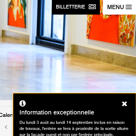
MENU
BILLETTERIE
Ferm
Information exceptionnelle
Calendrier des événements
Du lundi 3 août au lundi 14 septembre inclus en raison
août 2026
Mois
Mois
de travaux, l'entrée se fera à proximité de la sortie située
précédent
suivant
sur la façade ouest et non par l'entrée principale.