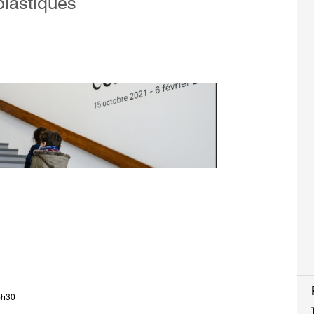
 plastiques
6h30