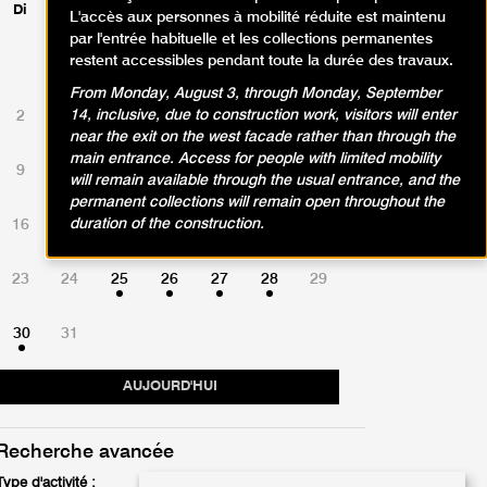
Di
Lu
Ma
Me
Je
Ve
Sa
L'accès aux personnes à mobilité réduite est maintenu
par l'entrée habituelle et les collections permanentes
restent accessibles pendant toute la durée des travaux.
1
From Monday, August 3, through Monday, September
14, inclusive, due to construction work, visitors will enter
2
3
4
5
6
7
8
near the exit on the west facade rather than through the
main entrance. Access for people with limited mobility
9
10
11
12
13
14
15
will remain available through the usual entrance, and the
permanent collections will remain open throughout the
duration of the construction.
16
17
18
19
20
21
22
23
24
25
26
27
28
29
30
31
AUJOURD'HUI
Recherche avancée
Type d'activité :