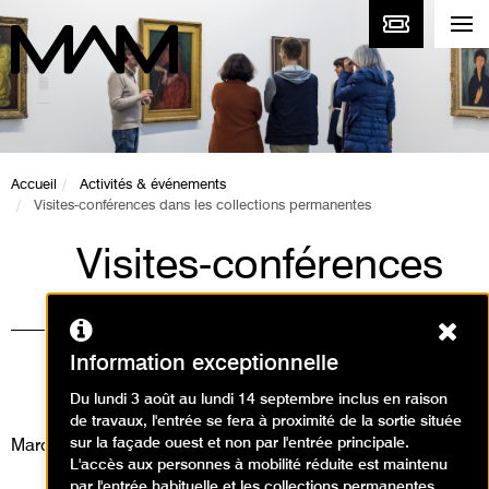
Accueil
Activités & événements
Visites-conférences dans les collections permanentes
Visites-conférences
dans les collections
Ferm
permanentes
Information exceptionnelle
Visites / Visite conférence
Du lundi 3 août au lundi 14 septembre inclus en raison
de travaux, l'entrée se fera à proximité de la sortie située
sur la façade ouest et non par l'entrée principale.
Mardi 17 mars 2026
L'accès aux personnes à mobilité réduite est maintenu
par l'entrée habituelle et les collections permanentes