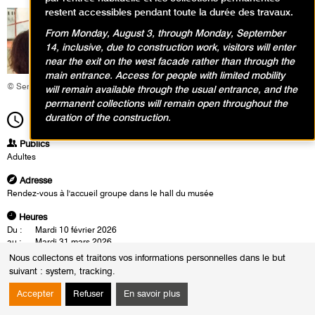
restent accessibles pendant toute la durée des travaux.
From Monday, August 3, through Monday, September
14, inclusive, due to construction work, visitors will enter
near the exit on the west facade rather than through the
main entrance. Access for people with limited mobility
© Service éducatif et culturel
will remain available through the usual entrance, and the
permanent collections will remain open throughout the
duration of the construction.
14h30
Durée
1h30
Publics
Adultes
Adresse
Rendez-vous à l'accueil groupe dans le hall du musée
Heures
Du :
Mardi 10 février 2026
au :
Mardi 31 mars 2026
Les :
mardis de 14h30 à 16h00
Nous collectons et traitons vos informations personnelles dans le but
vendredis de 12h30 à 14h00
suivant :
system, tracking
.
Sauf :
Mardi 17 mars 2026 de 14h30 à 16h00
Accepter
Refuser
En savoir plus
Les visites-conférences se déroulent en présence d'un conférencier du
musée. Cette rencontre est également l'occasion d'un échange autour