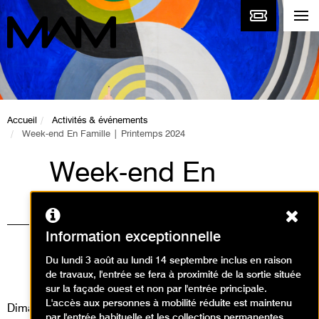
Accueil
Activités & événements
Week-end En Famille | Printemps 2024
Week-end En
Famille | Printemps
Ferm
2024
Information exceptionnelle
Ateliers, Événement / Créer en
Du lundi 3 août au lundi 14 septembre inclus en raison
de travaux, l'entrée se fera à proximité de la sortie située
famille
sur la façade ouest et non par l'entrée principale.
L'accès aux personnes à mobilité réduite est maintenu
Dimanche 28 avril 2024
par l'entrée habituelle et les collections permanentes