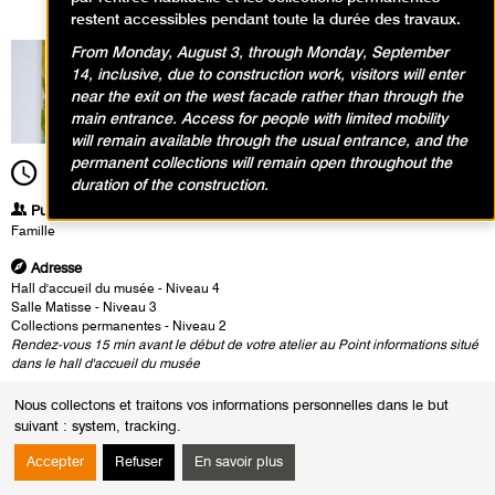
restent accessibles pendant toute la durée des travaux.
From Monday, August 3, through Monday, September
14, inclusive, due to construction work, visitors will enter
near the exit on the west facade rather than through the
main entrance. Access for people with limited mobility
will remain available through the usual entrance, and the
permanent collections will remain open throughout the
10h00
Durée
8h00
duration of the construction.
Publics
Famille
Adresse
Hall d'accueil du musée - Niveau 4
Salle Matisse - Niveau 3
Collections permanentes - Niveau 2
Rendez-vous 15 min avant le début de votre atelier au Point informations situé
dans le hall d'accueil du musée
Heures
Nous collectons et traitons vos informations personnelles dans le but
Du :
Samedi 27 avril 2024
suivant :
system, tracking
.
au :
Dimanche 28 avril 2024
Le :
Dimanche 28 avril 2024 de 10h00 à 18h00
Accepter
Refuser
En savoir plus
Week-end sportif en famille au Musée d’Art moderne de