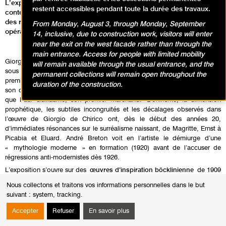
L’exposition vise à restituer l’unité de l’œuvre en portant un regard
restent accessibles pendant toute la durée des travaux.
contemporain sur la mythographie fantastique née dans la fabrique
des rêves chiriquienne : une métaphysique mutante et toujours
From Monday, August 3, through Monday, September
opérante.
14, inclusive, due to construction work, visitors will enter
near the exit on the west facade rather than through the
main entrance. Access for people with limited mobility
Giorgio de Chirico,
inventeur de la peinture métaphysique
placée
will remain available through the usual entrance, and the
sous le signe de la révélation, s’installe en 1911 à Paris. Il fascine en
permanent collections will remain open throughout the
premier lieu Guillaume Apollinaire qui, dès 1913, introduit l’artiste dans
duration of the construction.
son cercle – Picasso, Derain, Max Jacob, Braque, Picabia, etc. – ainsi
que Paul Guillaume, son premier marchand. L’onirisme, la dimension
prophétique, les subtiles incongruités et les décalages observés dans
l’œuvre de Giorgio de Chirico ont, dès le début des années 20,
d’immédiates résonances sur le surréalisme naissant, de Magritte, Ernst à
Picabia et Eluard. André Breton voit en l’artiste le démiurge d’une
« mythologie moderne » en formation (1920) avant de l’accuser de
régressions anti-modernistes dès 1926.
L’exposition s’ouvre sur des
œuvres d’inspiration böcklinienne
de 1909
marquées par sa formation artistique à Munich (Le Combat des
Nous collectons et traitons vos informations personnelles dans le but
Centaures), et les
premiers portraits et autoportraits
(Portrait
suivant :
system, tracking
.
d’Andrea, Figure métaphysique) attestant, dès son origine, que la
création de Giorgio de Chirico déplace la ligne d’un horizon avant tout
Accepter
Refuser
En savoir plus
mental et onirique.