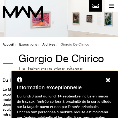
Accueil
Expositions
Archives
Giorgio De Chirico
Giorgio De Chirico
La fabrique des rêves
Ferm
Du
13 février
au
24 mai 2009
Information exceptionnelle
Le Musée d’Art moderne de la Ville de Paris consacre une
exposition rétrospective à Giorgio de Chirico (1888 - 1978), artiste
Du lundi 3 août au lundi 14 septembre inclus en raison
majeur du XXe siècle dont l’œuvre n’a pas été présentée à Paris
de travaux, l'entrée se fera à proximité de la sortie située
depuis plus de vingt-cinq ans. Cent soixante-dix peintures,
sur la façade ouest et non par l'entrée principale.
sculptures, œuvres graphiques et une sélection d’archives
L'accès aux personnes à mobilité réduite est maintenu
retracent le parcours singulier de l’artiste actif de 1909 à 1975.
par l'entrée habituelle et les collections permanentes