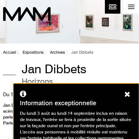
Accueil
Expositions
Archives
Jan Dibbets
Jan Dibbets
Horizons
Ferm
Du
19 février
au
02 mai 2010
Information exceptionnelle
Jan Dibbets est une figure majeure de l’art néerlandais et de la
scène artistique internationale. Il est notamment connu des
Du lundi 3 août au lundi 14 septembre inclus en raison
parisiens pour son Hommage à Arago matérialisant le méridien de
de travaux, l'entrée se fera à proximité de la sortie située
Paris par des disques de bronze réalisé en 1994.
sur la façade ouest et non par l'entrée principale.
L'accès aux personnes à mobilité réduite est maintenu
par l'entrée habituelle et les collections permanentes