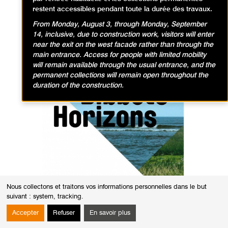
restent accessibles pendant toute la durée des travaux.
From Monday, August 3, through Monday, September
14, inclusive, due to construction work, visitors will enter
near the exit on the west facade rather than through the
main entrance. Access for people with limited mobility
will remain available through the usual entrance, and the
permanent collections will remain open throughout the
duration of the construction.
Nous collectons et traitons vos informations personnelles dans le but
suivant :
system, tracking
.
Accepter
Refuser
En savoir plus
La question de l’horizon a particulièrement marqué l’œuvre de Jan