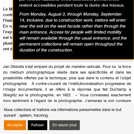
restent accessibles pendant toute la durée des travaux.
Le Musée d’Art moderne a invité Jan Dibbets – dont la propre
From Monday, August 3, through Monday, September
contribution à l’art conceptuel fut décisive – à une relecture de
14, inclusive, due to construction work, visitors will enter
l’histoire de la photographie, depuis son invention jusqu'à nos jours.
En rupture avec une approche conventionnelle des principes de
near the exit on the west facade rather than through the
l’exposition, l’artiste devenu commissaire entend suivre la ligne qui
main entrance. Access for people with limited mobility
est la sienne depuis les années 1960 et qui s’est manifestée
will remain available through the usual entrance, and the
plusieurs fois au Musée d’Art moderne, lors des expositions qui lui
permanent collections will remain open throughout the
ont été consacrées (1980, 1994, 2010).
duration of the construction.
Jan Dibbets s’est emparé du projet de manière radicale. Pour lui, la force
du médium photographique réside dans ses spécificités et dans les
possibilités offertes par la technique, plus que dans le contenu et l’objet
photographié. À contre-courant de l’institutionnalisation progressive de
l’image documentaire, il se réfère à la réponse que fait Duchamp à
Stieglitz sur la photographie, en 1922 : « Vous connaissez exactement
mon sentiment à l’égard de la photographie. J’aimerais la voir conduire
les gens au mépris de la peinture jusqu’à ce que quelque chose d’autre
Nous collectons et traitons vos informations personnelles dans le but
rende la photographie insupportable » (« Can a Photograph Have the
suivant :
system, tracking
.
Significance of Art », MSS, n° 4, décembre 1922, New York).
Accepter
Refuser
En savoir plus
Brisant les codes muséaux tout en conservant un relatif cadre