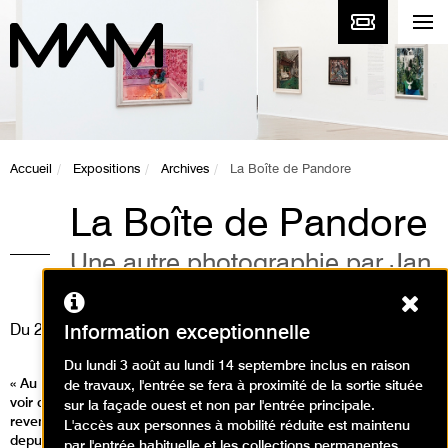
Accueil
Expositions
Archives
La Boîte de Pandore
La Boîte de Pandore
Une autre photographie par Jan
Dibbets
Ferm
Du
25 mars
au
17 juillet 2016
Information exceptionnelle
Du lundi 3 août au lundi 14 septembre inclus en raison
« Au cours de la brève histoire de la photographie, nous pouvons
de travaux, l'entrée se fera à proximité de la sortie située
voir comment ce médium diabolique et hybride a commencé à
sur la façade ouest et non par l'entrée principale.
revendiquer de plus en plus sa position dans les arts, notamment
L'accès aux personnes à mobilité réduite est maintenu
depuis les années 60 avec l'art conceptuel. » Jan Dibbets
par l'entrée habituelle et les collections permanentes