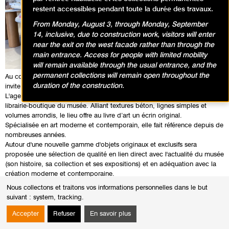
restent accessibles pendant toute la durée des travaux.
From Monday, August 3, through Monday, September
14, inclusive, due to construction work, visitors will enter
near the exit on the west facade rather than through the
main entrance. Access for people with limited mobility
will remain available through the usual entrance, and the
permanent collections will remain open throughout the
Au coeur du Musée d'Art Moderne de Paris, la librairie-boutique vous
duration of the construction.
invite à découvrir son nouvel espace.
L'agence Uchronia créée par l'architecte Julien Sebban a réhabilité la
librairie-boutique du musée. Alliant textures béton, lignes simples et
volumes arrondis, le lieu offre au livre d’art un écrin original.
Spécialisée en art moderne et contemporain, elle fait référence depuis de
nombreuses années.
Autour d'une nouvelle gamme d'objets originaux et exclusifs sera
proposée une sélection de qualité en lien direct avec l'actualité du musée
(son histoire, sa collection et ses expositions) et en adéquation avec la
création moderne et contemporaine.
Les visiteurs y trouveront ainsi un large choix de monographies d’artistes,
Nous collectons et traitons vos informations personnelles dans le but
essais théoriques, catalogues d’expositions de musées français et
suivant :
system, tracking
.
étrangers, livres d’artistes, revues spécialisées, vidéos et éditions
d’artistes.
Accepter
Refuser
En savoir plus
Ouvert du mardi au dimanche