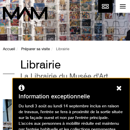
Accueil
Préparer sa visite
Librairie
Librairie
La Librairie du Musée d'Art
Moderne
Ferm
Information exceptionnelle
Du lundi 3 août au lundi 14 septembre inclus en raison
de travaux, l'entrée se fera à proximité de la sortie située
sur la façade ouest et non par l'entrée principale.
L'accès aux personnes à mobilité réduite est maintenu
par l'entrée habituelle et les collections permanentes