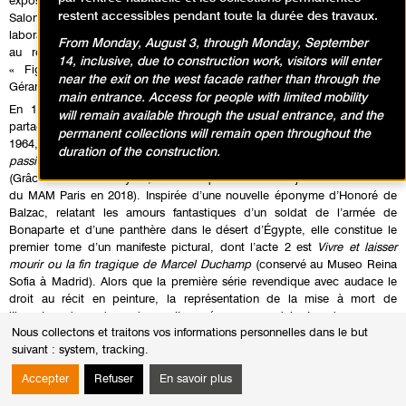
exposition personnelle à la galerie Niepce à Paris. En 1959, il expose au
restent accessibles pendant toute la durée des travaux.
Salon de la Jeune Peinture dont il devient le président en 1966. Dans ce
laboratoire d’expériences plastiques et théoriques, il participe activement
From Monday, August 3, through Monday, September
au renouveau du genre, devenant l’un des protagonistes de la
14, inclusive, due to construction work, visitors will enter
« Figuration narrative », d’après le concept élaboré par le critique
near the exit on the west facade rather than through the
Gérard Gassiot-Talabot.
main entrance. Access for people with limited mobility
En 1961, Aillaud rencontre Eduardo Arroyo (1937-2018) avec qui il
will remain available through the usual entrance, and the
partage des similitudes dans ses conceptions artistiques et politiques. En
permanent collections will remain open throughout the
1964, Aillaud, Arroyo et Antonio Recalcati (né en 1938) réalisent
Une
duration of the construction.
passion dans le désert
, qu’ils exposent à la Galerie Saint-Germain à Paris
(Grâce à un don anonyme, cette fresque narrative a rejoint les collections
du MAM Paris en 2018). Inspirée d’une nouvelle éponyme d’Honoré de
Balzac, relatant les amours fantastiques d’un soldat de l’armée de
Bonaparte et d’une panthère dans le désert d’Égypte, elle constitue le
premier tome d’un manifeste pictural, dont l’acte 2 est
Vivre et laisser
mourir ou la fin tragique de Marcel Duchamp
(conservé au Museo Reina
Sofia à Madrid). Alors que la première série revendique avec audace le
droit au récit en peinture, la représentation de la mise à mort de
l’inventeur du ready-made suscite un énorme scandale. Les deux œuvres
Nous collectons et traitons vos informations personnelles dans le but
sont réunies en 1965 dans l’exposition fondatrice organisée par Gassiot-
suivant :
system, tracking
.
Talabot à la Galerie Creuze :
La Figuration Narrative dans l’art
contemporain
.
Accepter
Refuser
En savoir plus