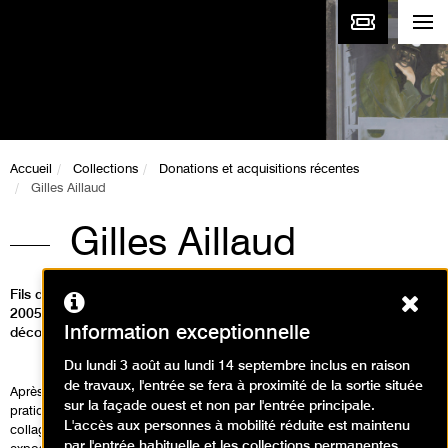
Accueil
Collections
Donations et acquisitions récentes
Gilles Aillaud
Gilles Aillaud
Fils de l’architecte Emile Aillaud (1902-1988), Gilles Aillaud (1928-
Ferm
2005) fut peintre mais également écrivain, scénographe et
Information exceptionnelle
décorateur de théâtre.
Du lundi 3 août au lundi 14 septembre inclus en raison
de travaux, l'entrée se fera à proximité de la sortie située
Après des études de philosophie, il retourne en 1949 à la peinture qu’il a
sur la façade ouest et non par l'entrée principale.
pratiquée dès l’enfance. Au début des années 1950, il réalise des
L'accès aux personnes à mobilité réduite est maintenu
collages de matériaux hétérogènes qu’il présente lors d’une première
par l'entrée habituelle et les collections permanentes