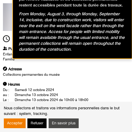
restent accessibles pendant toute la durée des travaux.
From Monday, August 3, through Monday, September
14, inclusive, due to construction work, visitors will enter
near the exit on the west facade rather than through the
main entrance. Access for people with limited mobility
will remain available through the usual entrance, and the
10h00
Durée
8h00
permanent collections will remain open throughout the
Publics
duration of the construction.
Enfants / Ados
Famille
Adresse
Collections permanentes du musée
Heures
Du :
Samedi 12 octobre 2024
au :
Dimanche 13 octobre 2024
Le :
Dimanche 13 octobre 2024 de 10h00 à 18h00
Nous collectons et traitons vos informations personnelles dans le but
Venez vivre en famille des moments de découvertes et de
suivant :
system, tracking
.
créations autour de la riche programmation artistique
automnale des collections permanentes du musée ou de
Accepter
Refuser
En savoir plus
l’ouverture de l’exposition
L’Âge atomique, Les artistes à