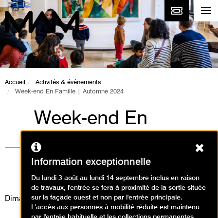
Accueil
Activités & événements
Week-end En Famille | Automne 2024
Week-end En
Famille | Automne
Ferm
2024
Information exceptionnelle
Visites, Ateliers, Événement
Du lundi 3 août au lundi 14 septembre inclus en raison
de travaux, l'entrée se fera à proximité de la sortie située
sur la façade ouest et non par l'entrée principale.
Dimanche 13 octobre 2024
L'accès aux personnes à mobilité réduite est maintenu
par l'entrée habituelle et les collections permanentes