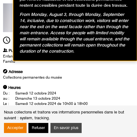
restent accessibles pendant toute la durée des travaux.
From Monday, August 3, through Monday, September
14, inclusive, due to construction work, visitors will enter
near the exit on the west facade rather than through the
main entrance. Access for people with limited mobility
will remain available through the usual entrance, and the
10h00
Durée
8h00
permanent collections will remain open throughout the
Publics
duration of the construction.
Enfants / Ados
Famille
Adresse
Collections permanentes du musée
Heures
Du :
Samedi 12 octobre 2024
au :
Dimanche 13 octobre 2024
Le :
Samedi 12 octobre 2024 de 10h00 à 18h00
Dimanche 13 octobre 2024 de 10h00 à 18h00
Nous collectons et traitons vos informations personnelles dans le but
Venez vivre en famille des moments de découvertes et de
suivant :
system, tracking
.
créations autour de la riche programmation artistique
Accepter
Refuser
En savoir plus
automnale des collections permanentes du musée ou de