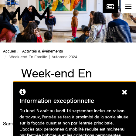
Accueil
Activités & événements
Week-end En Famille | Automne 2024
Week-end En
Famille | Automne
Ferm
2024
Information exceptionnelle
Visites, Ateliers, Événement
Du lundi 3 août au lundi 14 septembre inclus en raison
de travaux, l'entrée se fera à proximité de la sortie située
sur la façade ouest et non par l'entrée principale.
Samedi 12 octobre 2024
L'accès aux personnes à mobilité réduite est maintenu
par l'entrée habituelle et les collections permanentes