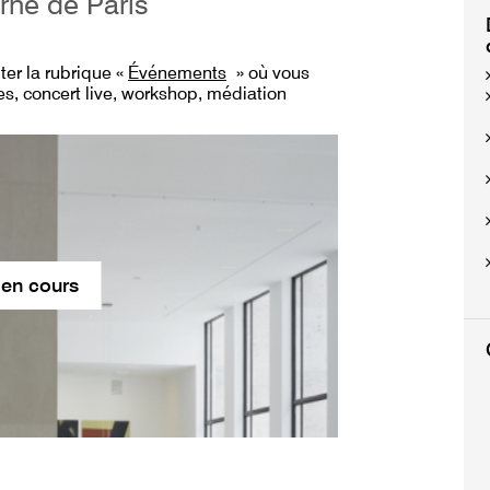
rne de Paris
lter
la rubrique «
Événements
» où vous
s, concert live, workshop, médiation
 en cours