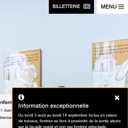
MENU
BILLETTERIE
Ferm
Informations pratiques
Information exceptionnelle
11 Avenue du Président Wilson 75116 Paris
Du lundi 3 août au lundi 14 septembre inclus en raison
Standard : Tél. +33 1 53 67 40 00
de travaux, l'entrée se fera à proximité de la sortie située
sur la façade ouest et non par l'entrée principale.