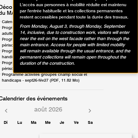
L'accès aux personnes à mobilité réduite est maintenu
Découvrez les programmes d'activités
par l'entrée habituelle et les collections permanentes
du MAM Paris !
restent accessibles pendant toute la durée des travaux.
Calendrier d'activités - avril-août26 (PDF, 1.88 Mo)
From Monday, August 3, through Monday, September
Programme activités en famille, enfants, ados,
14, inclusive, due to construction work, visitors will enter
adultes - avril-août26 (PDF, 12.57 Mo)
near the exit on the west facade rather than through the
Programme activités groupes scolaires,
main entrance. Access for people with limited mobility
périscolaires - avril-août26 (PDF, 8.95 Mo)
will remain available through the usual entrance, and the
Programme activités groupes champ social et
permanent collections will remain open throughout the
handicaps - avril-août26 (PDF, 9.44 Mo)
Programme activités groupes scolaires,
duration of the construction.
périscolaires - sept26-fév27 (PDF, 6.85 Mo)
Programme activités groupes champ social et
handicaps - sept26-fév27 (PDF, 11.82 Mo)
Calendrier des événements
août 2026
Mois
Mois
précédent
suivant
Di
Lu
Ma
Me
Je
Ve
Sa
1